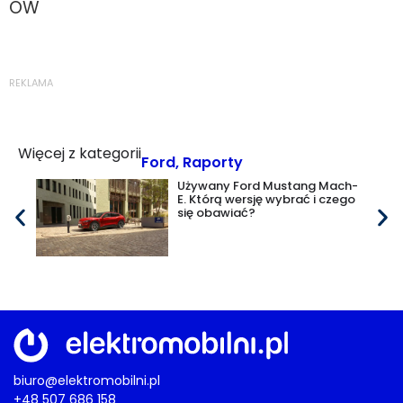
OW
REKLAMA
Więcej z kategorii
Ford
,
Raporty
Używany Ford Mustang Mach-
E. Którą wersję wybrać i czego
się obawiać?
biuro@elektromobilni.pl
+48 507 686 158