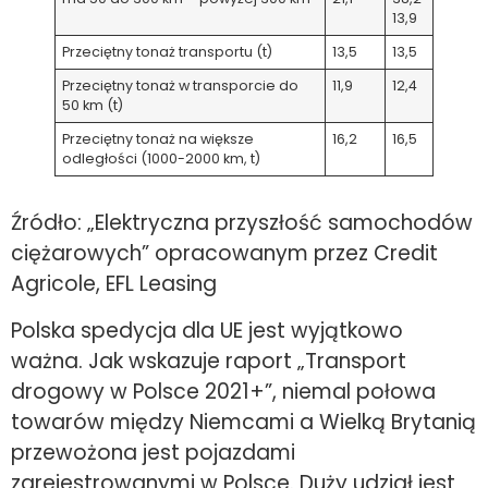
13,9
Przeciętny tonaż transportu (t)
13,5
13,5
Przeciętny tonaż w transporcie do
11,9
12,4
50 km (t)
Przeciętny tonaż na większe
16,2
16,5
odległości (1000-2000 km, t)
Źródło: „Elektryczna przyszłość samochodów
ciężarowych” opracowanym przez Credit
Agricole, EFL Leasing
Polska spedycja dla UE jest wyjątkowo
ważna. Jak wskazuje raport „Transport
drogowy w Polsce 2021+”, niemal połowa
towarów między Niemcami a Wielką Brytanią
przewożona jest pojazdami
zarejestrowanymi w Polsce. Duży udział jest