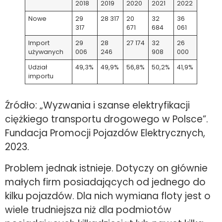
2018
2019
2020
2021
2022
Nowe
29
28 317
20
32
36
317
671
684
061
Import
29
28
27 174
32
26
używanych
006
246
908
000
Udział
49,3%
49,9%
56,8%
50,2%
41,9%
importu
Źródło: „Wyzwania i szanse elektryfikacji
ciężkiego transportu drogowego w Polsce”.
Fundacja Promocji Pojazdów Elektrycznych,
2023.
Problem jednak istnieje. Dotyczy on głównie
małych firm posiadających od jednego do
kilku pojazdów. Dla nich wymiana floty jest o
wiele trudniejsza niż dla podmiotów