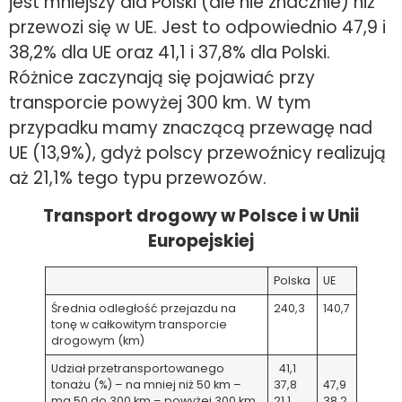
jest mniejszy dla Polski (ale nie znacznie) niż
przewozi się w UE. Jest to odpowiednio 47,9 i
38,2% dla UE oraz 41,1 i 37,8% dla Polski.
Różnice zaczynają się pojawiać przy
transporcie powyżej 300 km. W tym
przypadku mamy znaczącą przewagę nad
UE (13,9%), gdyż polscy przewoźnicy realizują
aż 21,1% tego typu przewozów.
Transport drogowy w Polsce i w Unii
Europejskiej
Polska
UE
Średnia odległość przejazdu na
240,3
140,7
tonę w całkowitym transporcie
drogowym (km)
Udział przetransportowanego
41,1
tonażu (%) – na mniej niż 50 km –
37,8
47,9
ma 50 do 300 km – powyżej 300 km
21,1
38,2