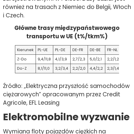
również na trasach z Niemiec do Belgii, Włoch
i Czech.
Główne trasy międzypaństwowego
transportu w UE (t%/tkm%)
Kierunek
PL-UE
PL-DE
DE-FR
DE-BE
FR-NL
FR-NL
Z-Do
9,4/11,8
4,1/3,9
2,7/2,3
5,0/2,1
2,2/1,2
0,0/0
Do-Z
8,1/11,0
3,2/3,4
2,2/2,0
4,4/2,2
2,3/1,4
1,2/1,1
Źródło: „Elektryczna przyszłość samochodów
ciężarowych” opracowanym przez Credit
Agricole, EFL Leasing
Elektromobilne wyzwanie
Wymiana floty pojazdów ciężkich na