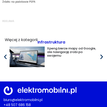
Źródło: na podstawie PSPA
REKLAMA
Więcej z kategorii
Infrastruktura
Xpeng bierze mapy od Google,
ale nawigację zrobi po
swojemu
biuro@elektromobilni.pl
+48 507 686 158