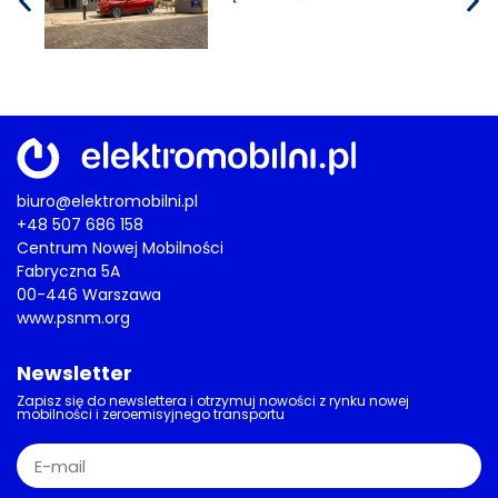
biuro@elektromobilni.pl
+48 507 686 158
Centrum Nowej Mobilności
Fabryczna 5A
00-446 Warszawa
www.psnm.org
Newsletter
Zapisz się do newslettera i otrzymuj nowości z rynku nowej
mobilności i zeroemisyjnego transportu