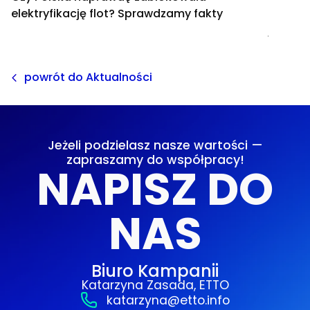
elektryfikację flot? Sprawdzamy fakty
elektry
jakie s
powrót do Aktualności
Jeżeli podzielasz nasze wartości —
zapraszamy do współpracy!
NAPISZ DO
NAS
Biuro Kampanii
Katarzyna Zasada, ETTO
katarzyna@etto.info