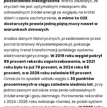
pozostawało niezagrożone
. Warto zauważyć, że
styczeń nie jest optymalnym miesiącem dla
odnawialnych źródeł energii ze względu na krótki
dzień i częste zachmurzenie,
a
mimo to OZE
dostarczyło prawie jedną piątą mocy nawet w
warunkach zimowych
.
Analiza danych historycznych, przedstawiona przez
portal branżowy WysokieNapiecie.pl, pokazuje
wyraźny trend transformacji polskiego systemu
elektroenergetycznego.
W 2019 roku węgiel pokrył
89 procent rekordu zapotrzebowania, w 2021
roku było to już 79 procent, w 2024 roku 69
procent, a w 2026 roku zaledwie 59 procent
.
Oznacza to spadek udziału węgla o
30 punktów
procentowych w ciągu zaledwie siedmiu lat
, przy
jednoczesnym wzroście znaczenia odnawialnych
źródeł energii i gazu ziemnego. Porównanie rekordów
z 2024 i 2026 roku wskazuje również, że polski system