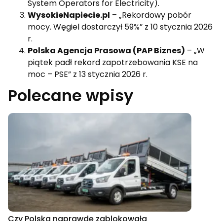
System Operators for Electricity).
WysokieNapiecie.pl
– „Rekordowy pobór
mocy. Węgiel dostarczył 59%” z 10 stycznia 2026
r.
Polska Agencja Prasowa (PAP Biznes)
– „W
piątek padł rekord zapotrzebowania KSE na
moc – PSE” z 13 stycznia 2026 r.
Polecane wpisy
Czy Polska naprawdę zablokowała
Hambur