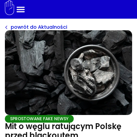
powrót do Aktualności
SPROSTOWANE FAKE NEWSY
Mit o węglu ratującym Polskę
przed blackoutem