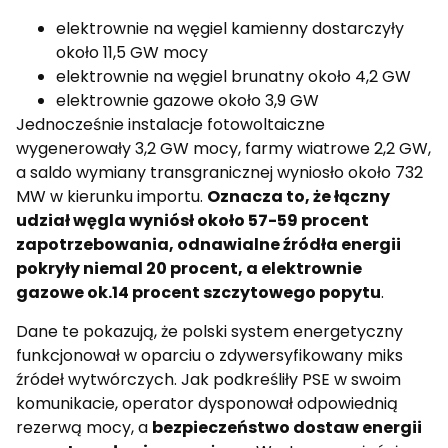
elektrownie na węgiel kamienny dostarczyły
około 11,5 GW mocy
elektrownie na węgiel brunatny około 4,2 GW
elektrownie gazowe około 3,9 GW
Jednocześnie instalacje fotowoltaiczne
wygenerowały 3,2 GW mocy, farmy wiatrowe 2,2 GW,
a saldo wymiany transgranicznej wyniosło około 732
MW w kierunku importu.
Oznacza to, że łączny
udział węgla wyniósł około 57-59 procent
zapotrzebowania, odnawialne źródła energii
pokryły niemal 20 procent, a elektrownie
gazowe ok.14 procent szczytowego popytu
.
Dane te pokazują, że polski system energetyczny
funkcjonował w oparciu o zdywersyfikowany miks
źródeł wytwórczych. Jak podkreśliły PSE w swoim
komunikacie, operator dysponował odpowiednią
rezerwą mocy, a
bezpieczeństwo dostaw energii