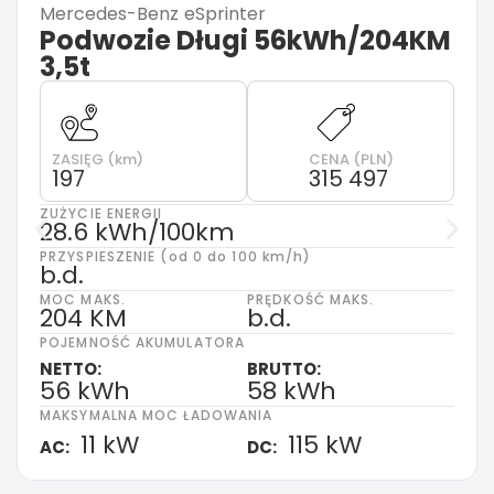
Mercedes-Benz
eSprinter
Podwozie Długi 56kWh/204KM
3,5t
ZASIĘG (km)
CENA (PLN)
197
315 497
ZUŻYCIE ENERGII
28.6 kWh/100km
PRZYSPIESZENIE (od 0 do 100 km/h)
b.d.
MOC MAKS.
PRĘDKOŚĆ MAKS.
204 KM
b.d.
POJEMNOŚĆ AKUMULATORA
NETTO:
BRUTTO:
56 kWh
58 kWh
MAKSYMALNA MOC ŁADOWANIA
11 kW
115 kW
AC:
DC: