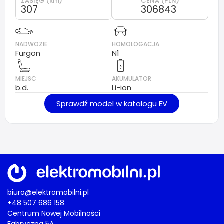
ZASIĘG (km)
CENA (PLN)
307
306843
NADWOZIE
HOMOLOGACJA
Furgon
N1
MIEJSC
AKUMULATOR
b.d.
Li-ion
Sprawdź model w katalogu EV
biuro@elektromobilni.pl
+48 507 686 158
Centrum Nowej Mobilności