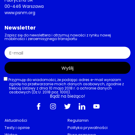
Fabryczna 5A
00-446 Warszawa
www.psnm.org
Newsletter
Zapisz się do newslettera i otrzymuj nowości z rynku nowej
mobilności i zeroemisyjnego transportu
Wyślij
Przyjmuję do wiadomości, że podając adres e-mail wyrażam
zgodę na przetwarzanie moich danych osobowych, zgodnie z
treścią Ustawy z dnia 10 maja 2018 r. o ochronie danych
osobowych (Dz.U. 2018 poz. 1000).
Bądź na bieżąco!
Aktualności
Regulamin
Testy i opinie
Polityka prywatności
Wideo
Biuro prasowe