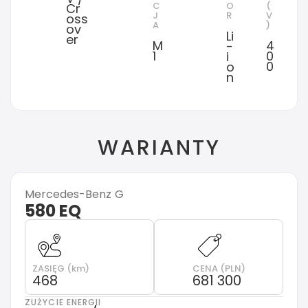
C
O
(
Cr
J
R
V
oss
A
)
ov
Li
er
M
4
-
1
0
i
0
o
n
WARIANTY
Mercedes-Benz
G
580 EQ
ZASIĘG (km)
CENA (PLN)
468
681 300
ZUŻYCIE ENERGII