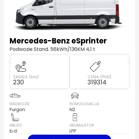
Mercedes-Benz
eSprinter
Podwozie Stand. 56kWh/136KM 4,1 t
ZASIĘG (km)
CENA (PLN)
230
319314
NADWOZIE
HOMOLOGACJA
Furgon
N2
MIEJSC
AKUMULATOR
b.d.
LFP