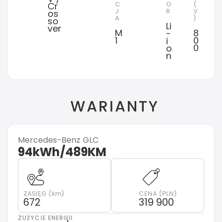
C
O
(
Cr
J
R
V
os
A
)
so
Li
ver
M
8
-
1
0
i
0
o
n
WARIANTY
Mercedes-Benz
GLC
94kWh/489KM
ZASIĘG (km)
CENA (PLN)
672
319 900
ZUŻYCIE ENERGII