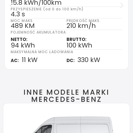
15.8 kWh/100km
PRZYSPIESZENIE (od 0 do 100 km/h)
4.3 s
MOC MAKS.
PRĘDKOŚĆ MAKS.
489 KM
210 km/h
POJEMNOŚĆ AKUMULATORA
NETTO:
BRUTTO:
94 kWh
100 kWh
MAKSYMALNA MOC ŁADOWANIA
11 kW
330 kW
AC:
DC:
INNE MODELE MARKI
MERCEDES-BENZ