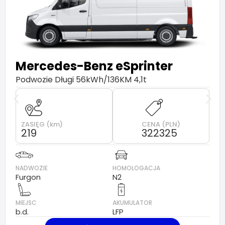
Mercedes-Benz
eSprinter
Podwozie Długi 56kWh/136KM 4,1t
ZASIĘG (km)
CENA (PLN)
219
322325
NADWOZIE
HOMOLOGACJA
Furgon
N2
MIEJSC
AKUMULATOR
b.d.
LFP