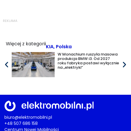
REKLAMA
Więcej z kategorii
KIA
,
Polska
W Monachium ruszyła masowa
produkcja BMW i3. Od 2027
roku fabryka postawi wyłącznie
na „elektryki”
biuro@elektromobilni.pl
+48 507 686 158
Centrum Nowej Mobilności