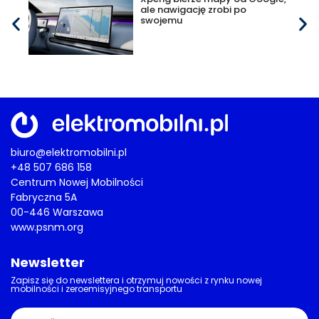
ale nawigację zrobi po
swojemu
biuro@elektromobilni.pl
+48 507 686 158
Centrum Nowej Mobilności
Fabryczna 5A
00-446 Warszawa
www.psnm.org
Newsletter
Zapisz się do newslettera i otrzymuj nowości z rynku nowej
mobilności i zeroemisyjnego transportu