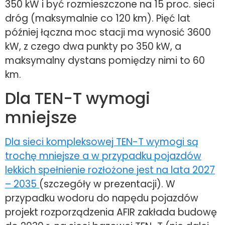
350 kW i być rozmieszczone na 15 proc. sieci
dróg (maksymalnie co 120 km). Pięć lat
później łączna moc stacji ma wynosić 3600
kW, z czego dwa punkty po 350 kW, a
maksymalny dystans pomiędzy nimi to 60
km.
Dla TEN-T wymogi
mniejsze
Dla sieci kompleksowej TEN-T wymogi są
trochę mniejsze a w przypadku pojazdów
lekkich spełnienie rozłożone jest na lata 2027
– 2035
(szczegóły w prezentacji). W
przypadku wodoru do napędu pojazdów
projekt rozporządzenia AFIR zakłada budowę