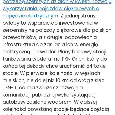
potrzebę szerszych działań w kwestii rozwoju
wykorzystania pojazdów ciężarowych o
napędzie elektrycznym.
Z jednej strony
byłoby to wsparcie do inwestowania w
zeroemisyjne pojazdy ciężarowe dla polskich
przewoźników, a z drugiej odpowiednia
infrastruktura do zasilania ich w energię
elektryczną lub wodór. Plany budowy stacji
tankowania wodoru ma PKN Orlen, który do
końca tej dekady chce uruchomić 54 takie
stacje. W pierwszej kolejności w węzłach
miejskich, nie dalej niż 10 km od dróg z sieci
TEN-T, co ma związek z rozwojem
komunikacji publicznej wykorzystującej
autobusy zasilane wodorem. W dalszej
kolejności powstaną stacje będące częścią