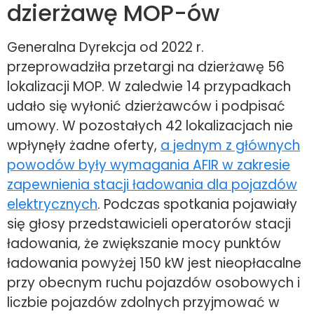
dzierżawę MOP-ów
Generalna Dyrekcja od 2022 r.
przeprowadziła przetargi na dzierżawę 56
lokalizacji MOP. W zaledwie 14 przypadkach
udało się wyłonić dzierżawców i podpisać
umowy. W pozostałych 42 lokalizacjach nie
wpłynęły żadne oferty,
a jednym z głównych
powodów były wymagania AFIR w zakresie
zapewnienia stacji ładowania dla pojazdów
elektrycznych
. Podczas spotkania pojawiały
się głosy przedstawicieli operatorów stacji
ładowania, że zwiększanie mocy punktów
ładowania powyżej 150 kW jest nieopłacalne
przy obecnym ruchu pojazdów osobowych i
liczbie pojazdów zdolnych przyjmować w