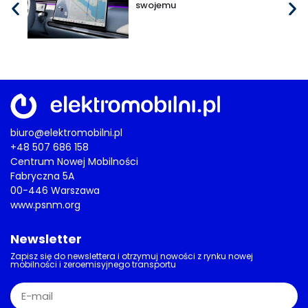
swojemu
biuro@elektromobilni.pl
+48 507 686 158
Centrum Nowej Mobilności
Fabryczna 5A
00-446 Warszawa
www.psnm.org
Newsletter
Zapisz się do newslettera i otrzymuj nowości z rynku nowej
mobilności i zeroemisyjnego transportu