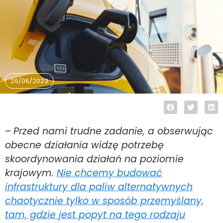
29/06/2023
–
Przed nami trudne zadanie, a obserwując
obecne działania widzę potrzebę
skoordynowania działań na poziomie
krajowym.
Nie chcemy budować
infrastruktury dla paliw alternatywnych
chaotycznie tylko w sposób przemyślany,
tam, gdzie jest popyt na tego rodzaju