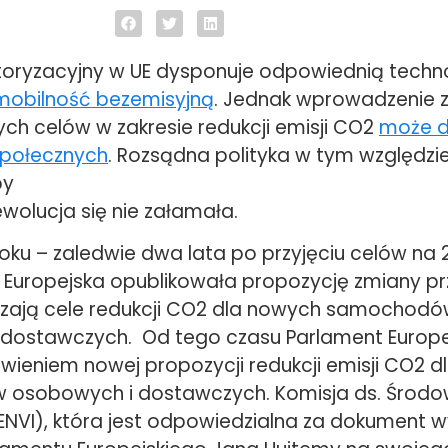
oryzacyjny w UE dysponuje odpowiednią techn
mobilność bezemisyjną
. Jednak wprowadzenie 
h celów w zakresie redukcji emisji CO2
może d
społecznych
. Rozsądna polityka w tym względzie
by
wolucja się nie załamała.
oku – zaledwie dwa lata po przyjęciu celów na 
a Europejska opublikowała propozycję zmiany pr
zają cele redukcji CO2 dla nowych samochod
dostawczych. Od tego czasu Parlament Europej
wieniem nowej propozycji redukcji emisji CO2 d
osobowych i dostawczych. Komisja ds. Środo
ENVI), która jest odpowiedzialna za dokument 