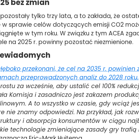
025 bez zmian
pozostały tylko trzy lata, a to zakłada, że ​​osta
 w sprawie celów dotyczących emisji CO2 moż
iągnięte w tym roku. W związku z tym ACEA zgad
ele na 2025 r. powinny pozostać niezmienione.
niewiadomych
ęboko przekonani, że cel na 2035 r. powinien 
amach przeprowadzonych analiz do 2028 roku, 
prostu za wcześnie, aby ustalić cel 100% redukc
a Komisja i zasadniczo jest zakazem produkcj
linowym. A to wszystko w czasie, gdy wciąż jes
re nie znamy odpowiedzi. Na przykład, jak rozwi
struktury i absorpcja konsumentów w ciągu naj
jakie technologie zmieniające zasady gry trafią
zaznacza Eric-Mark Huitema.