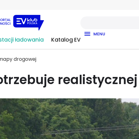
MENU
tacji ładowania
Katalog EV
j mapy drogowej
trzebuje realistyczn