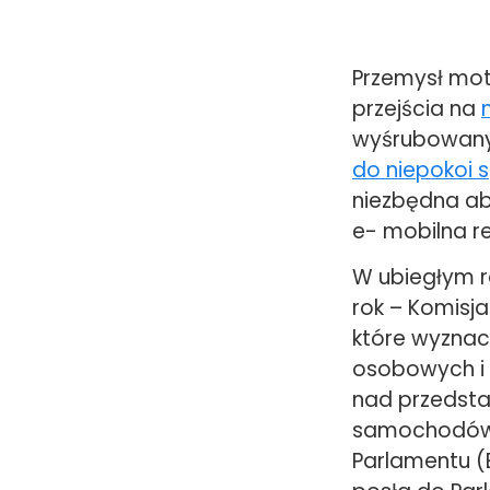
Przemysł mot
przejścia na
wyśrubowanyc
do niepokoi 
niezbędna a
e- mobilna re
W ubiegłym r
rok – Komisj
które wyznac
osobowych i 
nad przedsta
samochodów 
Parlamentu (