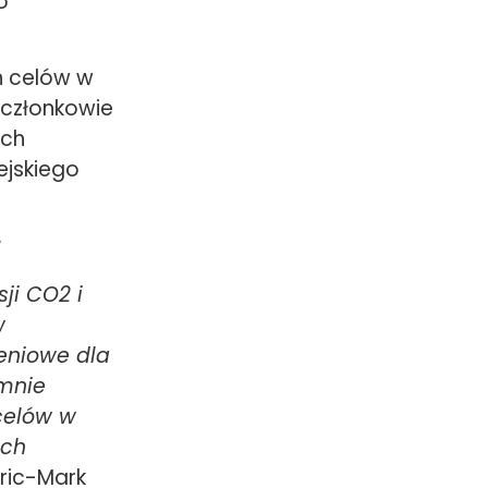
o
h celów w
. członkowie
ych
ejskiego
w
ji CO2 i
w
eniowe dla
emnie
celów w
ach
ric-Mark