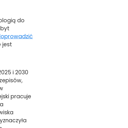
ologią do
zbyt
oprowadzić
 jest
2025 i 2030
zepisów,
ów
ski pracuje
la
wiska
wyznaczyła