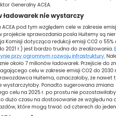
ktor Generalny ACEA.
w ładowarek nie wystarczy
 ACEA pod tym względem cele w zakresie emisj
 projekcie sprawozdania posła Huitemy są nier
a Komisji dotycząca redukcji emisji CO2 o 55% 
 2021 r.) jest bardzo trudna do zrealizowania.
ynie przy ogromnym rozwoju infrastruktury.
Nal
nie około 7 milionów ładowarek. Przejście do z
gającego celu w zakresie emisji CO2 do 2030 r.
rawozdawca Huitema, oznaczałoby, że nawet t
e wystarczyłoby. Ponadto sugerowana zmiana
o celu na 2025 r. po prostu nie pozostawiłaby
o dużo czasu na dostosowanie ze względu na cy
jazdów, które mogą trwać od czterech do jedena