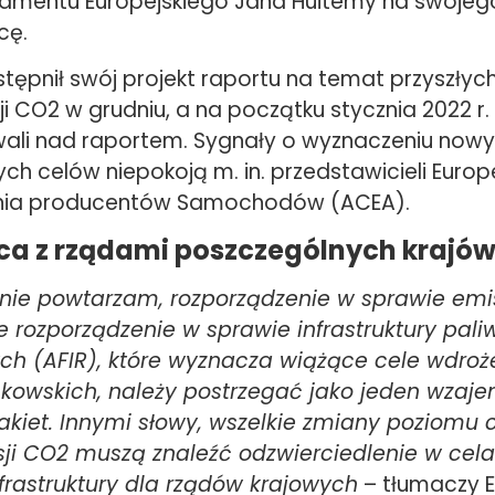
lamentu Europejskiego Jana Huitemy na swojeg
cę.
tępnił swój projekt raportu na temat przyszłyc
ji CO2 w grudniu, a na początku stycznia 2022 r
ali nad raportem. Sygnały o wyznaczeniu now
h celów niepokoją m. in. przedstawicieli Europ
nia producentów Samochodów (ACEA).
a z rządami poszczególnych krajó
rnie powtarzam, rozporządzenie w sprawie emis
rozporządzenie w sprawie infrastruktury pali
ch (AFIR), które wyznacza wiążące cele wdroż
kowskich, należy postrzegać jako jeden wzaj
kiet. Innymi słowy, wszelkie zmiany poziomu 
sji CO2 muszą znaleźć odzwierciedlenie w cel
frastruktury dla rządów krajowych
– tłumaczy E