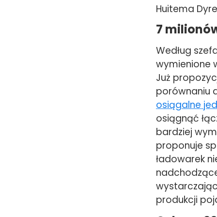
Huitema Dyre
7 milionó
Według szefa
wymienione w
Już propozycj
porównaniu do
osiągalne jed
osiągnąć łącz
bardziej wyma
proponuje sp
ładowarek ni
nadchodząceg
wystarczając
produkcji po