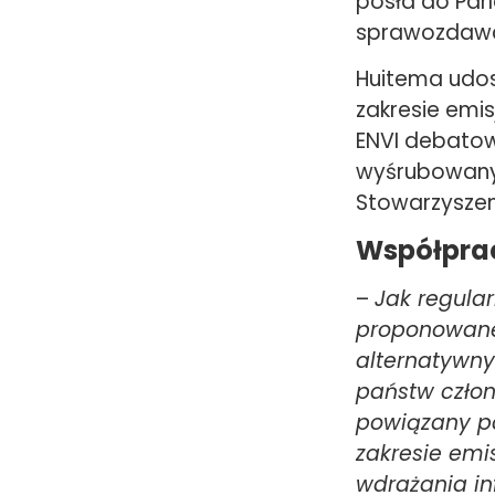
posła do Par
sprawozdaw
Huitema udos
zakresie emis
ENVI debatow
wyśrubowanyc
Stowarzysze
Współprac
–
Jak regula
proponowane 
alternatywny
państw człon
powiązany pa
zakresie emi
wdrażania in