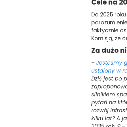
Cele na 2
Do 2025 roku 
porozumienie
faktycznie os
Komisją, że c
Za dużo 
–
Jesteśmy gł
ustalony w r
Dziś jest po 
zaproponował
silnikiem spa
pytań na któ
rozwój infra
kilku lat? A 
2035 roku?
– 