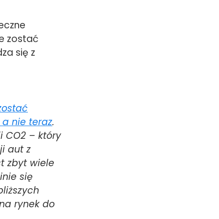
teczne
e zostać
za się z
zostać
a nie teraz
.
ji CO2 – który
i aut z
t zbyt wiele
nie się
bliższych
 na rynek do