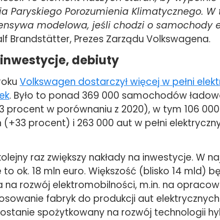
a Paryskiego Porozumienia Klimatycznego. W 
ensywa modelowa, jeśli chodzi o samochody e
alf Brandstätter, Prezes Zarządu Volkswagena.
 inwestycje, debiuty
roku
Volkswagen dostarczył więcej w pełni elek
iek
. Było to ponad 369 000 samochodów ładow
3 procent w porównaniu z 2020), w tym 106 00
(+33 procent) i 263 000 aut w pełni elektryczn
lejny raz zwiększy nakłady na inwestycje. W naj
 to ok. 18 mln euro. Większość (blisko 14 mld) b
 na rozwój elektromobilności, m.in. na opraco
tosowanie fabryk do produkcji aut elektrycznych
 zostanie spożytkowany na rozwój technologii h