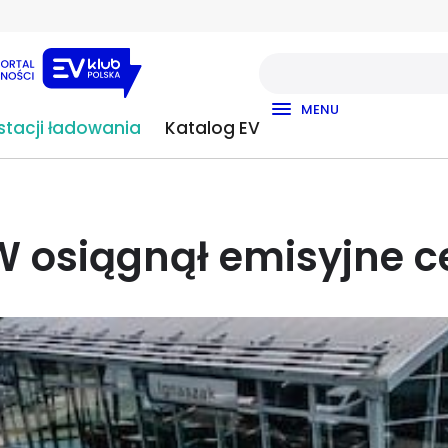
MENU
tacji ładowania
Katalog EV
 osiągnął emisyjne c