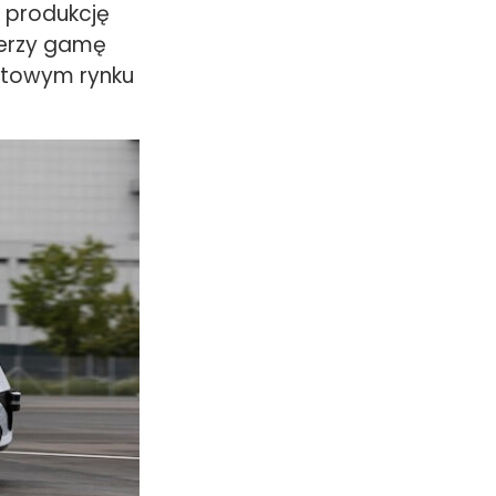
 produkcję
zerzy gamę
atowym rynku