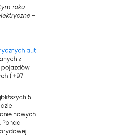
tym roku
lektryczne
–
trycznych aut
anych z
0 pojazdów
ych (+97
bliższych 5
ędzie
wanie nowych
. Ponad
ybrydowej.