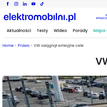
Aktualności
Testy
Wideo
Porady
Mapa s
Home
-
Prawo
-
VW osiągnął emisyjne cele
VW