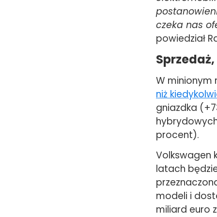
postanowieni
czeka nas of
powiedział R
Sprzedaż,
W minionym 
niż kiedykolw
gniazdka (+7
hybrydowych 
procent).
Volkswagen ko
latach będzie
przeznaczona
modeli i dos
miliard euro