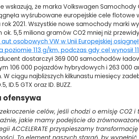
e wskazują, że marka Volkswagen Samochody
gnęła wyśrubowane europejskie cele flotowe w
a rok 2021. Wszystkie nowe samochody marki w
 ok. 5,5 miliona gramów CO2 mniej niż przewidy
 aut osobowych VW w Unii Europejskiej osiągnęł
a poziomie 113 g/km, podczas gdy cel wynosił 1
roducent dostarczył 369 000 samochodów łado
tym 106 000 pojazdów hybrydowych i 263 000 au
. W ciągu najbliższych kilkunastu miesięcy zadeb
.5, ID.5 GTX oraz ID. BUZZ.
 ofensywa
ekroczenie celów, jeśli chodzi o emisję CO2 i t
aźnie, jakie mamy podejście do zrównoważon
ategii ACCELERATE przyspieszamy transformację
ności. To element naszych starań, by wypełnić