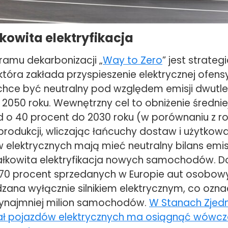
kowita elektryfikacja
amu dekarbonizacji „
Way to Zero
” jest strateg
tóra zakłada przyspieszenie elektrycznej ofens
hce być neutralny pod względem emisji dwutl
 2050 roku. Wewnętrzny cel to obniżenie średnie
o 40 procent do 2030 roku (w porównaniu z ro
produkcji, wliczając łańcuchy dostaw i użytkow
lektrycznych mają mieć neutralny bilans emisj
ałkowita elektryfikacja nowych samochodów. D
 70 procent sprzedanych w Europie aut osobo
zana wyłącznie silnikiem elektrycznym, co ozna
zynajmniej milion samochodów.
W Stanach Zjed
ał pojazdów elektrycznych ma osiągnąć wówcz