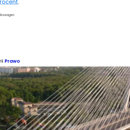
procent
.
olkswagen
ii
Prawo