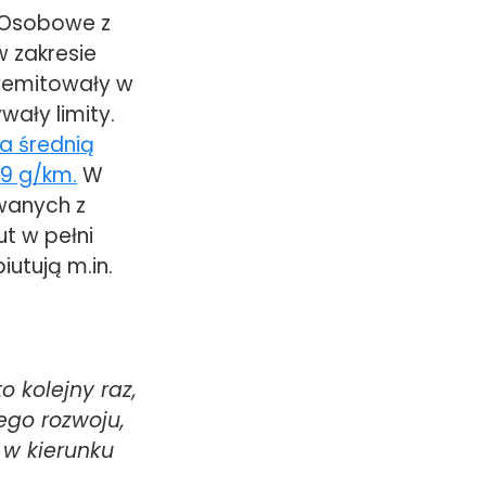
 Osobowe z
 zakresie
yemitowały w
wały limity.
a średnią
19 g/km.
W
wanych z
t w pełni
iutują m.in.
o kolejny raz,
ego rozwoju,
 w kierunku