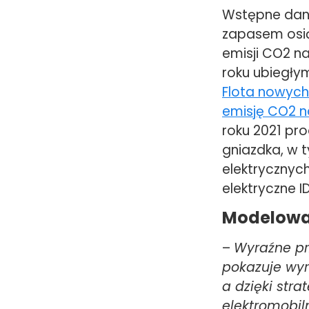
Wstępne dan
zapasem osią
emisji CO2 n
roku ubiegłym
Flota nowych
emisję CO2 n
roku 2021 p
gniazdka, w 
elektrycznych
elektryczne ID
Modelowa
–
Wyraźne prz
pokazuje wyr
a dzięki str
elektromobil