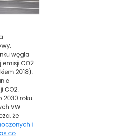
ia
ywy.
enku węgla
j emisji CO2
kiem 2018).
anie
i CO2.
o 2030 roku
wych VW
cza, że
noczonych i
as co