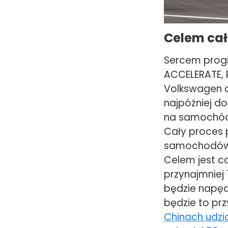
Celem cał
Sercem progr
ACCELERATE, k
Volkswagen c
najpóźniej do
na samochód 
Cały proces 
samochodów e
Celem jest c
przynajmniej
będzie napęd
będzie to pr
Chinach udzi