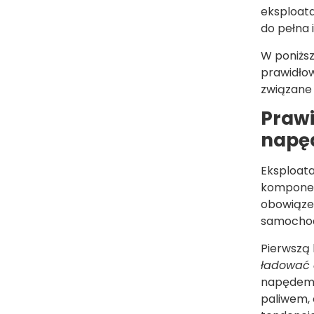
eksploata
do pełna 
W poniższ
prawidłow
związane 
Prawi
napę
Eksploata
komponent
obowiązek
samochodz
Pierwszą 
ładować 
napędem n
paliwem,