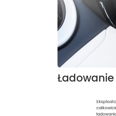
Ładowanie e
Eksploata
całkowici
ładowania