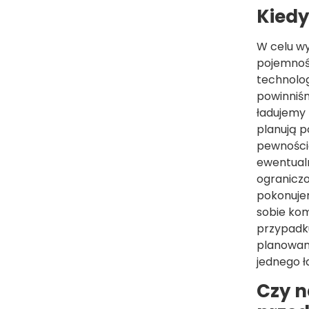
Kiedy
W celu wy
pojemnośc
technolog
powinniśm
ładujemy 
planują p
pewnością
ewentual
ograniczo
pokonujem
sobie kom
przypadku
planowani
jednego 
Czy n