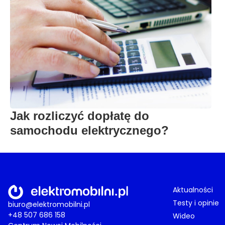
Jak rozliczyć dopłatę do
samochodu elektrycznego?
Aktualności
Testy i opinie
biuro@elektromobilni.pl
+48 507 686 158
Wideo