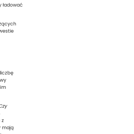
ży ładować
czących
westie
liczbę
owy
oim
Czy
m
 z
y mają