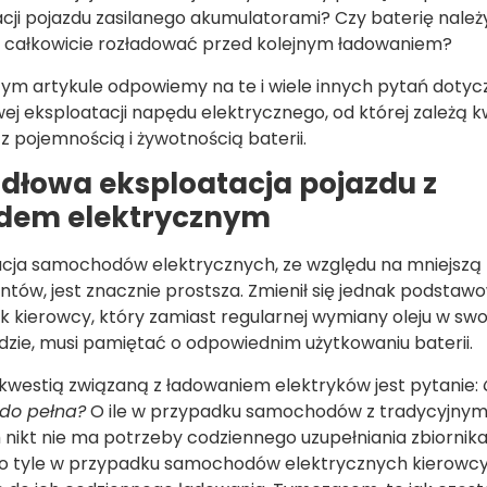
cji pojazdu zasilanego akumulatorami? Czy baterię nale
i całkowicie rozładować przed kolejnym ładowaniem?
ym artykule odpowiemy na te i wiele innych pytań doty
ej eksploatacji napędu elektrycznego, od której zależą k
z pojemnością i żywotnością baterii.
dłowa eksploatacja pojazdu z
dem elektrycznym
cja samochodów elektrycznych, ze względu na mniejszą 
ów, jest znacznie prostsza. Zmienił się jednak podstaw
 kierowcy, który zamiast regularnej wymiany oleju w sw
ie, musi pamiętać o odpowiednim użytkowaniu baterii.
kwestią związaną z ładowaniem elektryków jest pytanie:
do pełna?
O ile w przypadku samochodów z tradycyjny
ikt nie ma potrzeby codziennego uzupełniania zbiornika
 o tyle w przypadku samochodów elektrycznych kierowc