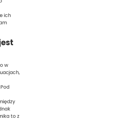
o
e ich
nam
jest
go w
tuacjach,
. Pod
 między
ednak
nika to z