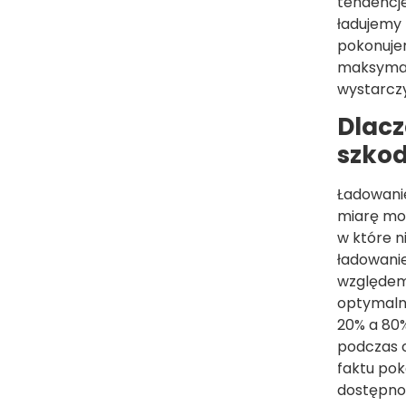
tendencje
ładujemy 
pokonujem
maksymaln
wystarczyć
Dlacz
szkod
Ładowanie
miarę moż
w które n
ładowanie
względem
optymalny
20% a 80%
podczas c
faktu pok
dostępnoś