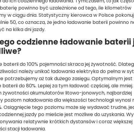
 do ich codziennego ładowania. Tymczasem, to jak częst
baterię powinno być uzależnione od tego, ile kilometrów
y w ciągu dnia. Statystyczny kierowca w Polsce pokonuj
ie 50, co oznacza, że jedno ładowanie baterii powinno 
 na kilka dni jazdy.
ego codzienne ładowanie baterii 
liwe?
 baterii do 100% pojemności skraca jej żywotność. Dlate
liwości należy unikać ładowania elektryka do pełna w sy
ie potrzebujemy aż tak dużego zasięgu. Optymalnym jest
 baterii do 80%. Lepiej za tym ładować częściej, ale mniej
 żywotności akumulatorów litowo-jonowych, najbardziej
 poziom naładowania dla większości technologii wynosi
. Osiągnięcie tego poziomu może się wydawać trudne, j
odziennej jazdy po mieście jest możliwe do uzyskania. Wy
onywania relatywnie krótkich dystansów i coraz większej
ci stacji ładowania.