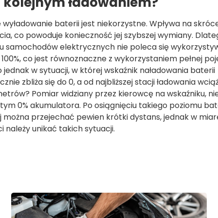
d kolejnym ładowaniem?
 wyładowanie baterii jest niekorzystne. Wpływa na skróce
 życia, co powoduje konieczność jej szybszej wymiany. Dlat
u samochodów elektrycznych nie poleca się wykorzystyw
 100%, co jest równoznaczne z wykorzystaniem pełnej po
Co jednak w sytuacji, w której wskaźnik naładowania baterii
znie zbliża się do 0, a od najbliższej stacji ładowania wciąż
ometrów? Pomiar widziany przez kierowcę na wskaźniku, nie
tym 0% akumulatora. Po osiągnięciu takiego poziomu bate
 można przejechać pewien krótki dystans, jednak w miar
i należy unikać takich sytuacji.