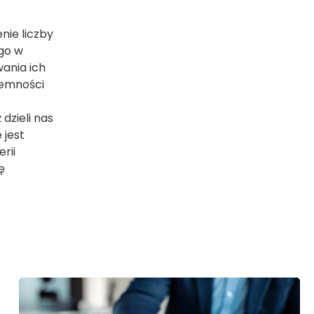
nie liczby
ego w
ania ich
jemności
 dzieli nas
 jest
rii
ę