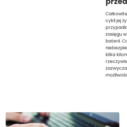
prze
Całkowite
cykli jej
przypadk
zasięgu w
baterii. 
niebezpiec
kilka kil
rzeczywis
zazwyczaj
możliwośc