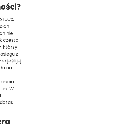
ości?
o 100%
oich
ch nie
k często
, którzy
zasięgu z
 jeśli jej
du na
nienia
cie. W
t
odczas
era