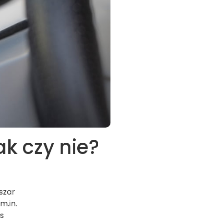
k czy nie?
szar
m.in.
as