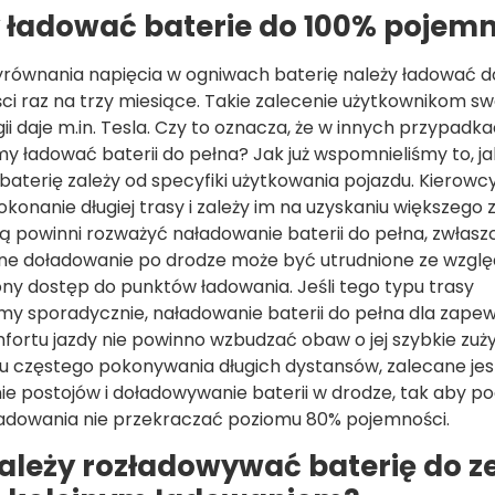
 ładować baterie do 100% pojemn
równania napięcia w ogniwach baterię należy ładować d
i raz na trzy miesiące. Takie zalecenie użytkownikom sw
ii daje m.in. Tesla. Czy to oznacza, że w innych przypadka
y ładować baterii do pełna? Jak już wspomnieliśmy to, ja
baterię zależy od specyfiki użytkowania pojazdu. Kierowcy
okonanie długiej trasy i zależy im na uzyskaniu większego 
 powinni rozważyć naładowanie baterii do pełna, zwłaszcza
ne doładowanie po drodze może być utrudnione ze wzglę
ny dostęp do punktów ładowania. Jeśli tego typu trasy
y sporadycznie, naładowanie baterii do pełna dla zapew
fortu jazdy nie powinno wzbudzać obaw o jej szybkie zuży
 częstego pokonywania długich dystansów, zalecane jes
e postojów i doładowywanie baterii w drodze, tak aby p
ładowania nie przekraczać poziomu 80% pojemności.
ależy rozładowywać baterię do z