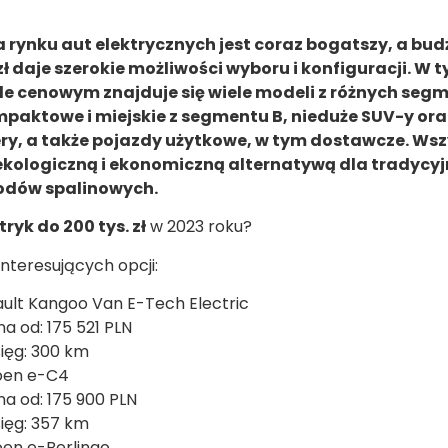
 rynku aut elektrycznych jest coraz bogatszy, a bud
zł daje szerokie możliwości wyboru i konfiguracji. W 
le cenowym znajduje się wiele modeli z różnych seg
paktowe i miejskie z segmentu B, nieduże SUV-y ora
ry, a także pojazdy użytkowe, w tym dostawcze. Wsz
ekologiczną i ekonomiczną alternatywą dla tradycy
dów spalinowych.
tryk do 200 tys. zł
w 2023 roku?
interesujących opcji:
ult Kangoo Van E-Tech Electric
na od: 175 521 PLN
sięg: 300 km
oen e-C4
na od: 175 900 PLN
sięg: 357 km
oen e-Berlingo