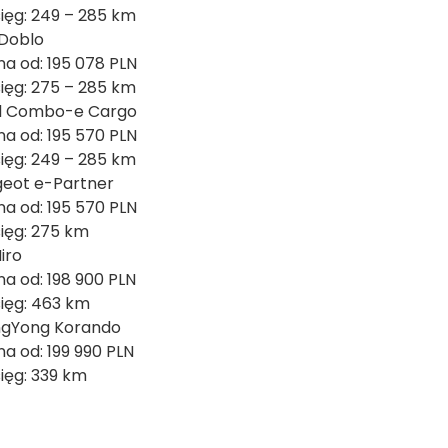
sięg: 249 – 285 km
 Doblo
na od: 195 078 PLN
sięg: 275 – 285 km
l Combo-e Cargo
na od: 195 570 PLN
sięg: 249 – 285 km
eot e-Partner
na od: 195 570 PLN
sięg: 275 km
Niro
na od: 198 900 PLN
sięg: 463 km
ngYong Korando
na od: 199 990 PLN
sięg: 339 km