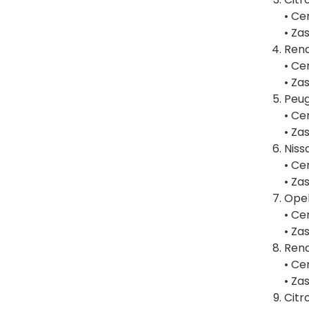
• Ce
• Za
Rena
• Ce
• Za
Peug
• Ce
• Za
Niss
• Ce
• Za
Ope
• Ce
• Za
Rena
• Ce
• Za
Citr