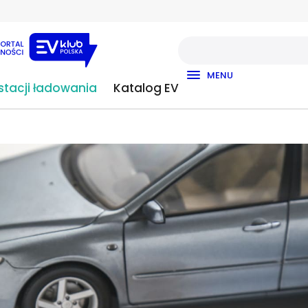
MENU
tacji ładowania
Katalog EV