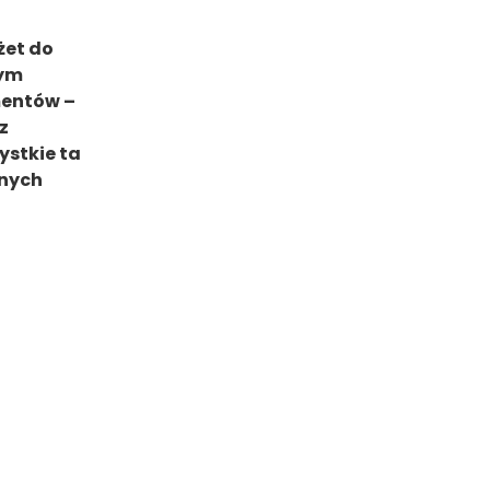
żet do
tym
mentów –
z
ystkie ta
jnych