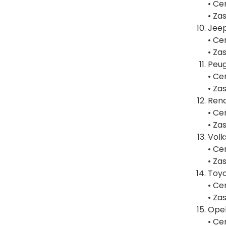
• Ce
• Za
Jee
• Ce
• Za
Peu
• Ce
• Za
Rena
• Ce
• Za
Volk
• Ce
• Za
Toy
• Ce
• Za
Opel
• Ce