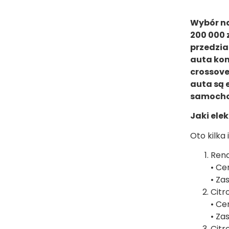
Wybór na
200 000 
przedzia
auta kom
crossove
auta są 
samocho
Jaki elek
Oto kilka 
Rena
• Ce
• Za
Citr
• Ce
• Za
Citr