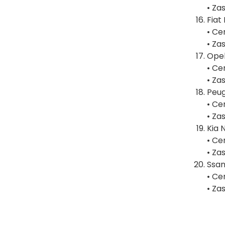
• Za
Fiat
• Ce
• Za
Ope
• Ce
• Za
Peug
• Ce
• Za
Kia 
• Ce
• Za
Ssa
• Ce
• Za