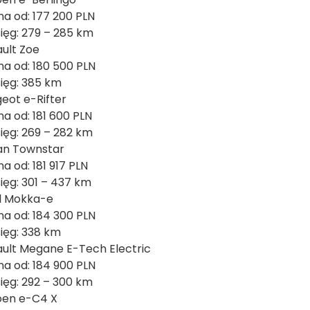
na od: 177 200 PLN
sięg: 279 – 285 km
ult Zoe
na od: 180 500 PLN
sięg: 385 km
eot e-Rifter
na od: 181 600 PLN
sięg: 269 – 282 km
an Townstar
na od: 181 917 PLN
sięg: 301 – 437 km
l Mokka-e
na od: 184 300 PLN
sięg: 338 km
ult Megane E-Tech Electric
na od: 184 900 PLN
sięg: 292 – 300 km
oen e-C4 X