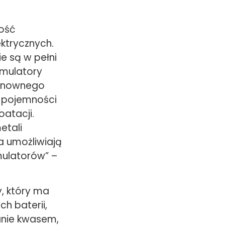
ość
ktrycznych.
e są w pełni
umulatory
ponownego
j pojemności
atacji.
etali
ia umożliwiają
ulatorów” –
, który ma
h baterii,
anie kwasem,