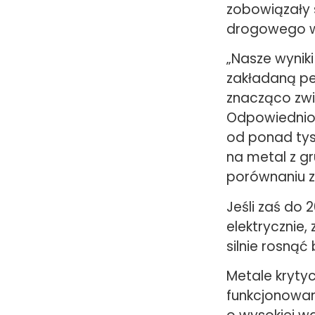
zobowiązały 
drogowego w
„Nasze wynik
zakładaną pe
znacząco zwię
Odpowiednio 
od ponad tys
na metal z g
porównaniu z 
Jeśli zaś do
elektrycznie,
silnie rosnąć
Metale kryty
funkcjonowan