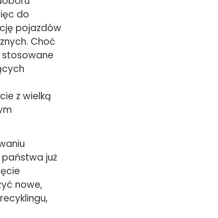
doboru
ięc do
kację pojazdów
cznych. Choć
to stosowane
ących
ie z wielką
tym
owaniu
 państwa już
ięcie
żyć nowe,
ecyklingu,