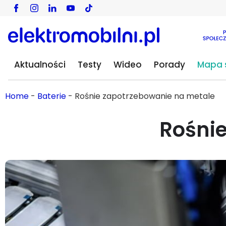
Aktualności
Testy
Wideo
Porady
Mapa s
Home
-
Baterie
-
Rośnie zapotrzebowanie na metale
Rośni