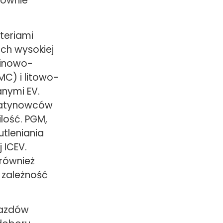
równie
teriami
ch wysokiej
linowo-
C) i litowo-
nymi EV.
platynowców
ilość. PGM,
utleniania
 ICEV.
również
c zależność
jazdów