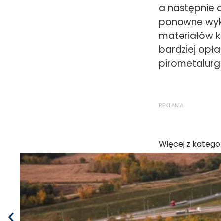
a następnie 
ponowne wyko
materiałów k
bardziej opł
pirometalurgi
REKLAMA
Więcej z kategor