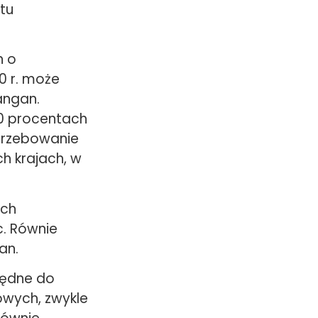
tu
h o
0 r. może
angan.
40 procentach
otrzebowanie
h krajach, w
ych
c. Równie
an.
będne do
owych, zwykle