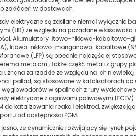
artości gospodarczej, ale również powodujące 
ko zakłóceń w dostawach.
dy elektryczne są zasilane niemal wyłącznie ba
ymi (LIB) ze względu na pożądane właściwości i
stości. Akumulatory litowo-niklowo-kobaltowo-g
A), litowo-niklowo-manganowo-kobaltowe (NM
foranowe (LFP) są obecnie najczęściej stosowa
terema metalami, także część metali z grupy 
 uznana za rzadkie ze względu na ich niewielką 
tyna i pallad, są stosowane w katalizatorach do 
 i węglowodorów w spalinach z rury wydechowej
dy elektryczne z ogniwami paliwowymi (FCEV) 
 do katalizowania reakcji elektrod, zwiększają
sportu od dostępności PGM.
 jasno, że dynamicznie rozwijający się rynek po