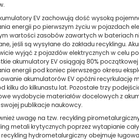
w.
kumulatory EV zachowują dość wysoką pojemn
a energii po pierwszym życiu w pojazdach ele
tym wartości zasobów zawartych w bateriach ni
e, jeśli są wysyłane do zakładu recyklingu. Ak
icie wyjąć z pojazdów elektrycznych w celu 
stkie akumulatory EV osiągają 80% początkowe
a energii pod koniec pierwszego okresu eksplo
sowanie akumulatorów EV opóźni recyrkulację m
d kilku do kilkunastu lat. Pozostałe trzy podejśc
owe wydobycie materiałów docelowych z akum
 swojej publikacje naukowcy.
nież uwagę na tzw. recykling pirometalurgiczny
ling metali krytycznych poprzez wytapianie całyc
recykling hydrometalurgiczny obejmuje ługow