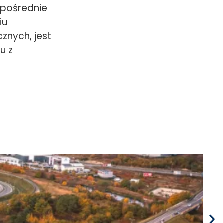
zpośrednie
iu
znych, jest
u z