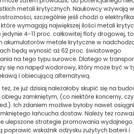
h może zatem prowadzić do potencjalnego nie
tkich metali krytycznych. Naukowcy wzywają w
trożności, szczególnie jeśli chodzi o elektryfi
które wymagają największej ilości metali kryty
jedynie 4-11 proc. całkowitej floty drogowej, 
ch akumulatorów metale krytyczne w nadchodz
ciach będą wynosić aż 62 proc. światowego
nia na tego typu surowce. Dlatego w transporc
rzy się na napęd wodorowy, który może być w 
ekawą i obiecującą alternatywą.
też, że już dzisiaj należałoby skupić się na bud
 obiegu zamkniętym, (co niektóre koncerny, czy
red.). Ich zdaniem możliwe byłoby nawet osiągn
amkniętego łańcucha dostaw. Należy też rozwa
 ulepszone strategie promowania wydajnego r
 poprawić wskaźnik odzysku zużytych baterii i