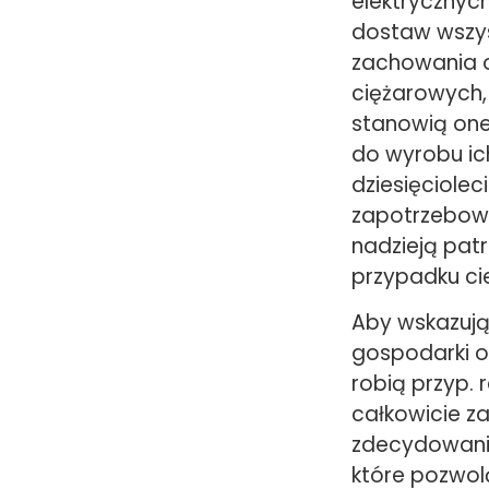
elektrycznyc
dostaw wszys
zachowania os
ciężarowych, 
stanowią one 
do wyrobu i
dziesięciole
zapotrzebowa
nadzieją pat
przypadku ci
Aby wskazują 
gospodarki o
robią przyp. 
całkowicie z
zdecydowanie
które pozwolą