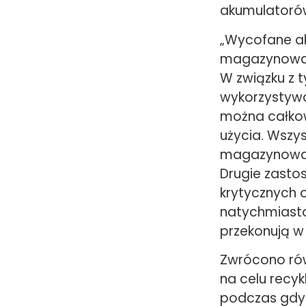
akumulatoró
„Wycofane a
magazynowani
W związku z 
wykorzystywan
można całkow
użycia. Wszy
magazynowani
Drugie zasto
krytycznych o
natychmiast
przekonują w
Zwrócono rów
na celu recyk
podczas gdy 