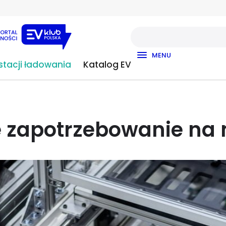
MENU
tacji ładowania
Katalog EV
e zapotrzebowanie na 