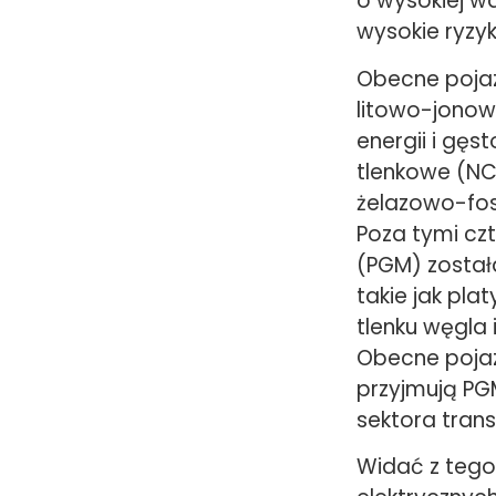
o wysokiej w
wysokie ryzy
Obecne pojaz
litowo-jonow
energii i gę
tlenkowe (NC
żelazowo-fos
Poza tymi cz
(PGM) została
takie jak pla
tlenku węgla
Obecne pojaz
przyjmują PGM
sektora tran
Widać z tego