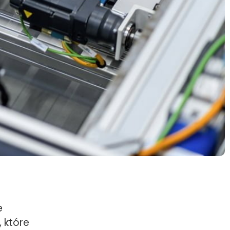
e
 które