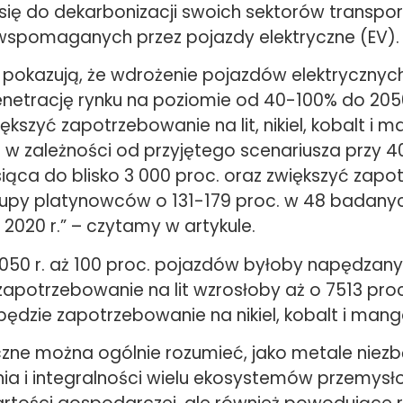
się do dekarbonizacji swoich sektorów transpor
spomaganych przez pojazdy elektryczne (EV).
i pokazują, że wdrożenie pojazdów elektrycznyc
netrację rynku na poziomie od 40-100% do 205
kszyć zapotrzebowanie na lit, nikiel, kobalt i m
w zależności od przyjętego scenariusza przy 
iąca do blisko 3 000 proc. oraz zwiększyć zap
rupy platynowców o 131-179 proc. w 48 badanyc
2020 r.” – czytamy w artykule.
 2050 r. aż 100 proc. pojazdów byłoby napędzan
 zapotrzebowanie na lit wzrosłoby aż o 7513 pro
 będzie zapotrzebowanie na nikiel, kobalt i mang
czne można ogólnie rozumieć, jako metale niez
ia i integralności wielu ekosystemów przemysł