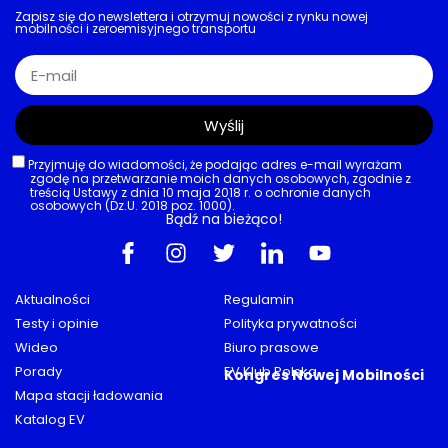
Zapisz się do newslettera i otrzymuj nowości z rynku nowej
mobilności i zeroemisyjnego transportu
Wyślij
Przyjmuję do wiadomości, że podając adres e-mail wyrażam
zgodę na przetwarzanie moich danych osobowych, zgodnie z
treścią Ustawy z dnia 10 maja 2018 r. o ochronie danych
osobowych (Dz.U. 2018 poz. 1000).
Bądź na bieżąco!
Aktualności
Regulamin
Testy i opinie
Polityka prywatności
Wideo
Biuro prasowe
Porady
EV Klub Polska
Kongres Nowej Mobilności
Mapa stacji ładowania
Katalog EV