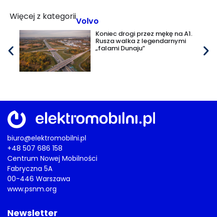
Więcej z kategorii
Volvo
Koniec drogi przez mękę na A1.
Rusza walka z legendarnymi
„falami Dunaju”
biuro@elektromobilni.pl
+48 507 686 158
Centrum Nowej Mobilności
Fabryczna 5A
00-446 Warszawa
www.psnm.org
Newsletter