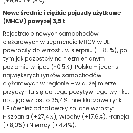
(+9,9% i +1,9%).
Nowe średnie i ciężkie pojazdy użytkowe
(MHCV) powyżej 3,5 t
Rejestracje nowych samochodów
ciężarowych w segmencie MHCV w UE
powróciły do wzrostu w sierpniu (+18,1%), po
tym jak pozostały na niezmienionym
poziomie w lipcu (-0,5%). Polska – jeden z
największych rynków samochodów
ciężarowych w regionie – w dużej mierze
przyczyniła się do tego pozytywnego wyniku,
notując wzrost o 35,4%. Inne kluczowe rynki
UE również odnotowały solidne wzrosty:
Hiszpania (+27,4%), Włochy (+17,6%), Francja
(+8,0%) i Niemcy (+4,4%).