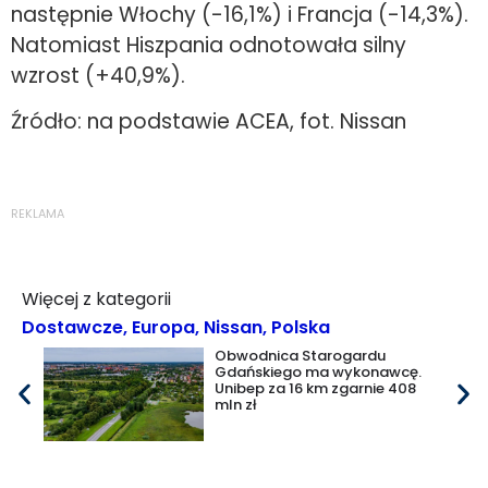
następnie Włochy (-16,1%) i Francja (-14,3%).
Natomiast Hiszpania odnotowała silny
wzrost (+40,9%).
Źródło: na podstawie ACEA, fot. Nissan
REKLAMA
Więcej z kategorii
Dostawcze
,
Europa
,
Nissan
,
Polska
Obwodnica Starogardu
Gdańskiego ma wykonawcę.
Unibep za 16 km zgarnie 408
mln zł