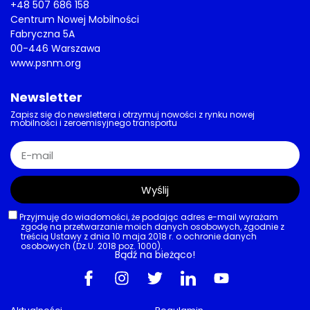
+48 507 686 158
Centrum Nowej Mobilności
Fabryczna 5A
00-446 Warszawa
www.psnm.org
Newsletter
Zapisz się do newslettera i otrzymuj nowości z rynku nowej
mobilności i zeroemisyjnego transportu
Wyślij
Przyjmuję do wiadomości, że podając adres e-mail wyrażam
zgodę na przetwarzanie moich danych osobowych, zgodnie z
treścią Ustawy z dnia 10 maja 2018 r. o ochronie danych
osobowych (Dz.U. 2018 poz. 1000).
Bądź na bieżąco!