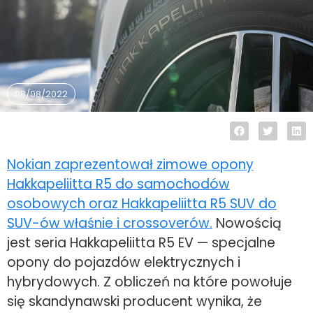
08/08/2022
Nokian zaprezentował zimowe opony
Hakkapeliitta R5 do samochodów
osobowych oraz Hakkapeliitta R5 SUV do
SUV-ów właśnie i crossoverów.
Nowością
jest seria Hakkapeliitta R5 EV — specjalne
opony do pojazdów elektrycznych i
hybrydowych. Z obliczeń na które powołuje
się skandynawski producent wynika, że