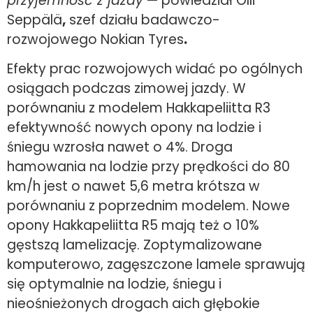
przyjemność z jazdy
— powiedział Olli
Seppälä
,
szef działu badawczo-
rozwojowego Nokian Tyres
.
Efekty prac rozwojowych widać po ogólnych
osiągach podczas zimowej jazdy. W
porównaniu z modelem Hakkapeliitta R3
efektywność nowych opony na lodzie i
śniegu wzrosła nawet o 4%. Droga
hamowania na lodzie przy prędkości do 80
km/h jest o nawet 5,6 metra krótsza w
porównaniu z poprzednim modelem. Nowe
opony Hakkapeliitta R5 mają też o 10%
gęstszą lamelizację. Zoptymalizowane
komputerowo, zagęszczone lamele sprawują
się optymalnie na lodzie, śniegu i
nieośnieżonych drogach aich głębokie