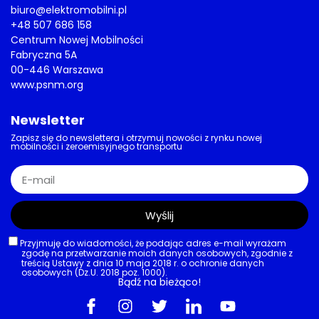
biuro@elektromobilni.pl
+48 507 686 158
Centrum Nowej Mobilności
Fabryczna 5A
00-446 Warszawa
www.psnm.org
Newsletter
Zapisz się do newslettera i otrzymuj nowości z rynku nowej
mobilności i zeroemisyjnego transportu
Wyślij
Przyjmuję do wiadomości, że podając adres e-mail wyrażam
zgodę na przetwarzanie moich danych osobowych, zgodnie z
treścią Ustawy z dnia 10 maja 2018 r. o ochronie danych
osobowych (Dz.U. 2018 poz. 1000).
Bądź na bieżąco!