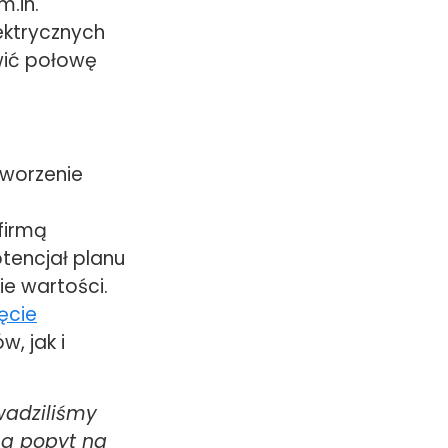
m.in.
ektrycznych
wić połowę
tworzenie
firmą
tencjał planu
ie wartości.
ęcie
, jak i
wadziliśmy
 a popyt na