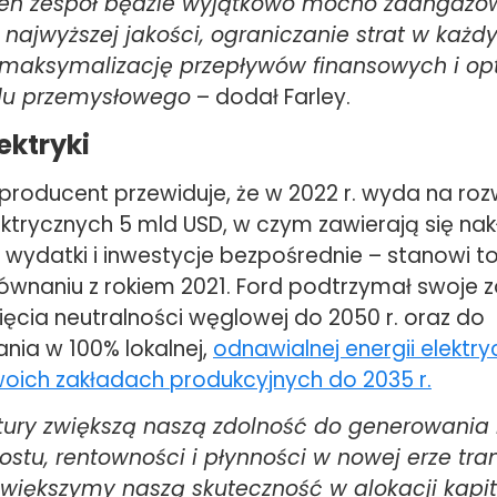
 Ten zespół będzie wyjątkowo mocno zaangaż
 najwyższej jakości, ograniczanie strat w każ
, maksymalizację przepływów finansowych i op
du przemysłowego
– dodał Farley.
ektryki
producent przewiduje, że w 2022 r. wyda na roz
ktrycznych 5 mld USD, w czym zawierają się na
, wydatki i inwestycje bezpośrednie – stanowi t
ównaniu z rokiem 2021. Ford podtrzymał swoje 
ięcia neutralności węglowej do 2050 r. oraz do
nia w 100% lokalnej,
odnawialnej energii elektry
woich zakładach produkcyjnych do 2035 r.
tury zwiększą naszą zdolność do generowania
ostu, rentowności i płynności w nowej erze tra
zwiększymy naszą skuteczność w alokacji kapi