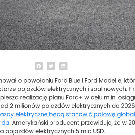
mował o powołaniu Ford Blue i Ford Model e, kt
ktorze pojazdów elektrycznych i spalinowych. F
esza realizację planu Ford+ w celu m.in. osiąg
nad 2 milionów pojazdów elektrycznych do 2026
jazdy elektryczne będą stanowić połowę globa
rda.
Amerykański producent przewiduje, że w 20
ra pojazdów elektrycznych 5 mld USD.