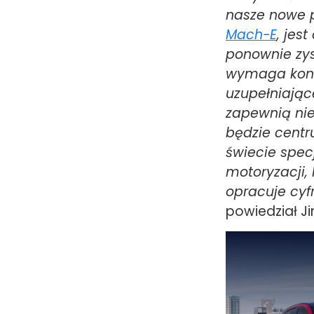
nasze nowe p
Mach-E
, jes
ponownie zys
wymaga konce
uzupełniając
zapewnią nie
będzie centr
świecie spec
motoryzacji,
opracuje cyf
powiedział Ji