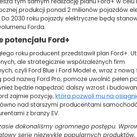
iesza tym samym realizację planu Ford+ w celu 
rocznej produkcji ponad 2 milionów pojazdów el
. Do 2030 roku pojazdy elektryczne będą stano
wolumenu Forda.
e potencjału Ford+
łego roku producent przedstawił plan Ford+. U
ych, ale strategicznie współzależnych firm
ch, czyli Ford Blue i Ford Model e, wraz z nową 
ą pod nazwą Ford Pro, pomoże uwolnić pełen po
ównież będzie napędzać dalszy wzrost i budowan
ord zajmie pozycję,
która pozwoli mu na osiągni
arówno nad starszymi producentami samochodów
rentami z branży EV.
zasie dokonaliśmy ogromnego postępu. Wpro
atowy serię niezwykle popularnych produktów,