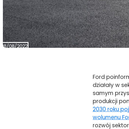
08/08/2022
Ford poinfor
działały w se
samym przyspi
produkcji po
2030 roku po
wolumenu Fo
rozwój sekto