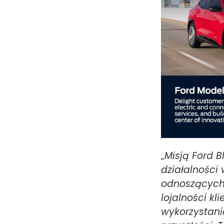
„
Misją Ford 
działalności
odnoszących 
lojalności k
wykorzystani