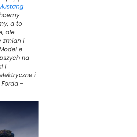
Mustang
 chcemy
my, a to
, ale
e zmian i
 Model e
epszych na
i i
lektryczne i
 Forda
–