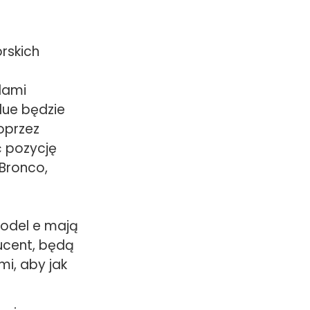
rskich
dami
lue będzie
oprzez
ć pozycję
 Bronco,
Model e mają
ucent, będą
mi, aby jak