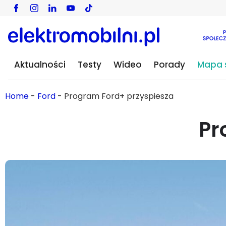
Aktualności
Testy
Wideo
Porady
Mapa s
Home
-
Ford
-
Program Ford+ przyspiesza
Pr