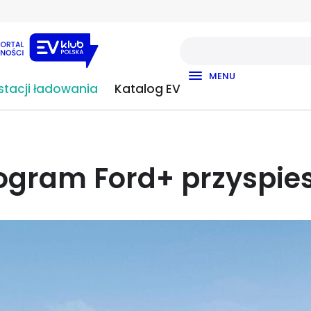
MENU
tacji ładowania
Katalog EV
ogram Ford+ przyspie