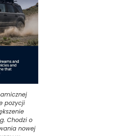
namicznej
e pozycji
ększenie
g. Chodzi o
owania nowej