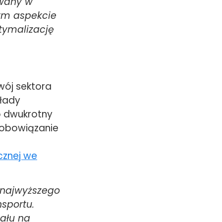
owany w
dym aspekcie
tymalizację
wój sektora
kłady
o dwukrotny
zobowiązanie
cznej we
 najwyższego
nsportu.
tału na