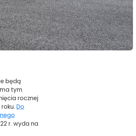
óre będą
irma tym
nięcia rocznej
 roku.
Do
lnego
22 r. wyda na