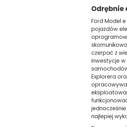
Odrębnie 
Ford Model e
pojazdów ele
oprogramowan
skomunikowany
czerpać z wie
inwestycje w
samochodów ma
Explorera or
opracowywan
eksploatowan
funkcjonować
jednocześnie 
najlepiej wyk