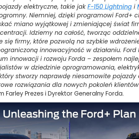
ojazdy elektryczne, takie jak
F-150 Lightning
i
t ogromny. Niemniej, dzięki programowi Ford+
kać miano wyjątkowej i zmieniającej świat fir
ntracji. Idziemy na całość, tworząc oddzielne
e się firmy, które pozwolą na szybkie wdrożeni
ograniczoną innowacyjność w działaniu. Ford
um innowacji i rozwoju Forda – zespołem najl
jalistów w dziedzinie oprogramowania, elektryk
 który stworzy naprawdę niesamowite pojazdy e
rowe rozwiązania dla nowych pokoleń klientów
m Farley Prezes i Dyrektor Generalny Forda.