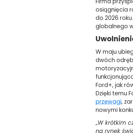
Firma przysp
osiągnięcia 
do 2026 roku
globalnego 
Uwolnieni
W maju ubieg
dwóch odrębn
motoryzacyjny
funkcjonując
Ford+, jak r
Dzięki temu F
przewagi
, z
nowymi konku
„
W krótkim c
na rynek świ