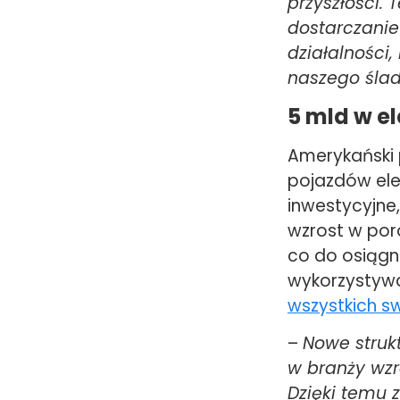
przyszłości.
dostarczanie
działalności
naszego śla
5 mld w el
Amerykański 
pojazdów ele
inwestycyjne
wzrost w por
co do osiągn
wykorzystywa
wszystkich s
–
Nowe struk
w branży wzr
Dzięki temu 