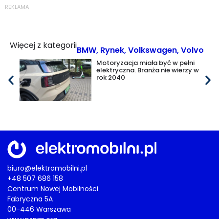
REKLAMA
Więcej z kategorii
BMW
,
Rynek
,
Volkswagen
,
Volvo
Motoryzacja miała być w pełni
elektryczna. Branża nie wierzy w
rok 2040
biuro@elektromobilni.pl
+48 507 686 158
Centrum Nowej Mobilności
Fabryczna 5A
00-446 Warszawa