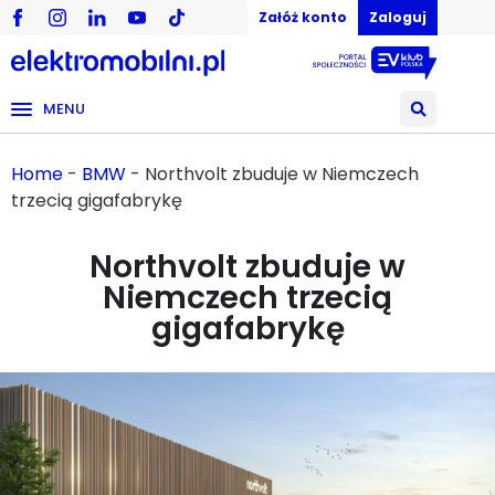
Załóż konto
Zaloguj
MENU
Home
-
BMW
-
Northvolt zbuduje w Niemczech
trzecią gigafabrykę
Northvolt zbuduje w
Niemczech trzecią
gigafabrykę