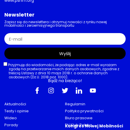
www.psnm.org
Newsletter
Zapisz się do newslettera i otrzymuj nowości z rynku nowej
mobilności i zeroemisyjnego transportu
Wyślij
Przyjmuję do wiadomości, że podając adres e-mail wyrażam
zgodę na przetwarzanie moich danych osobowych, zgodnie z
treścią Ustawy z dnia 10 maja 2018 r. o ochronie danych
osobowych (Dz.U. 2018 poz. 1000).
Bądź na bieżąco!
Aktualności
Regulamin
Testy i opinie
Polityka prywatności
Wideo
Biuro prasowe
Porady
EV Klub Polska
Kongres Nowej Mobilności