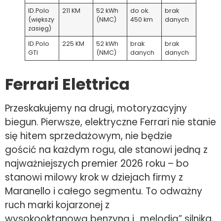
ID.Polo
211 KM
52 kWh
do ok.
brak
(większy
(NMC)
450 km
danych
zasięg)
ID.Polo
225 KM
52 kWh
brak
brak
GTI
(NMC)
danych
danych
Ferrari Elettrica
Przeskakujemy na drugi, motoryzacyjny
biegun. Pierwsze, elektryczne Ferrari nie stanie
się hitem sprzedażowym, nie będzie
gościć na każdym rogu, ale stanowi jedną z
najważniejszych premier 2026 roku – bo
stanowi milowy krok w dziejach firmy z
Maranello i całego segmentu. To odważny
ruch marki kojarzonej z
wysokooktanową benzyną i „melodią” silnika,