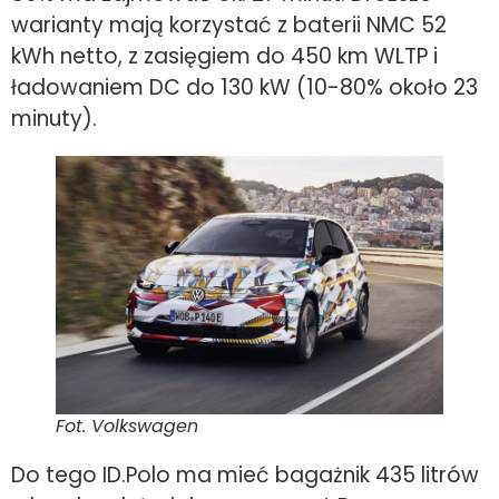
warianty mają korzystać z baterii NMC 52
kWh netto, z zasięgiem do 450 km WLTP i
ładowaniem DC do 130 kW (10-80% około 23
minuty).
Fot. Volkswagen
Do tego ID.Polo ma mieć bagażnik 435 litrów