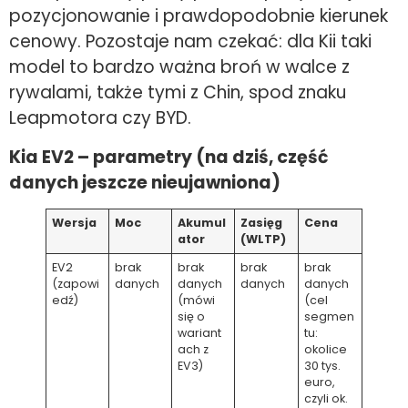
pozycjonowanie i prawdopodobnie kierunek
cenowy. Pozostaje nam czekać: dla Kii taki
model to bardzo ważna broń w walce z
rywalami, także tymi z Chin, spod znaku
Leapmotora czy BYD.
Kia EV2 – parametry (na dziś, część
danych jeszcze nieujawniona)
Wersja
Moc
Akumul
Zasięg
Cena
ator
(WLTP)
EV2
brak
brak
brak
brak
(zapowi
danych
danych
danych
danych
edź)
(mówi
(cel
się o
segmen
wariant
tu:
ach z
okolice
EV3)
30 tys.
euro,
czyli ok.