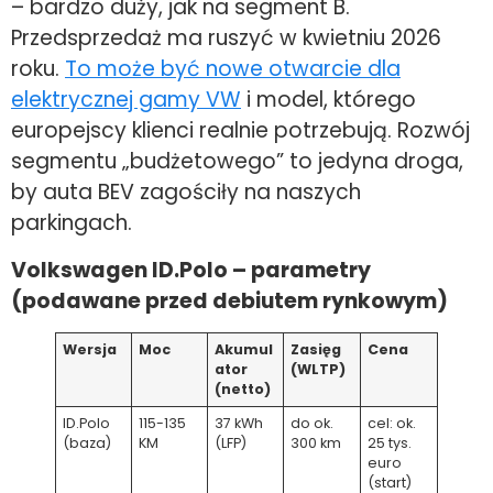
– bardzo duży, jak na segment B.
Przedsprzedaż ma ruszyć w kwietniu 2026
roku.
To może być nowe otwarcie dla
elektrycznej gamy VW
i model, którego
europejscy klienci realnie potrzebują. Rozwój
segmentu „budżetowego” to jedyna droga,
by auta BEV zagościły na naszych
parkingach.
Volkswagen ID.Polo – parametry
(podawane przed debiutem rynkowym)
Wersja
Moc
Akumul
Zasięg
Cena
ator
(WLTP)
(netto)
ID.Polo
115-135
37 kWh
do ok.
cel: ok.
(baza)
KM
(LFP)
300 km
25 tys.
euro
(start)