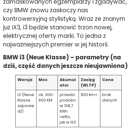
zamaskowanych egzemplarzy i zgadywać,
czy BMW znowu zaskoczy nas
kontrowersyjną stylistyką. Wraz ze znanym
już iX3, i3 będzie stanowić trzon nowej,
elektrycznej oferty marki. To jedna z
najważniejszych premier w jej historii.
BMW i3 (Neue Klasse) – parametry (na
dziś, część danych jeszcze nieujawniona)
Wersja
Moc
Akumul
Zasięg
Cena
ator
(WLTP)
i3 (Neue
ok. 300-
prawdo
800 km+
brak
Klasse,
600 KM
podobn
danych
zapowie
ie 108,7
dź)
kWh
netto,
jak w iX3