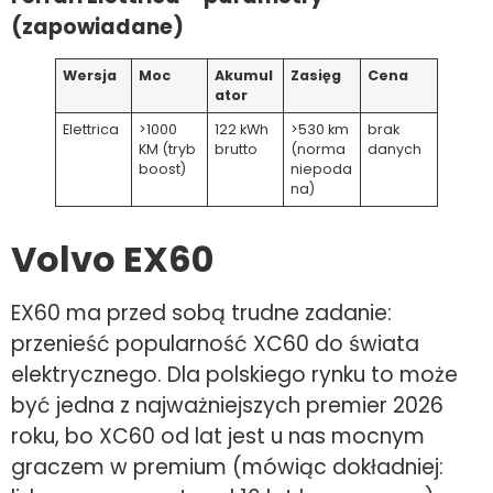
(zapowiadane)
Wersja
Moc
Akumul
Zasięg
Cena
ator
Elettrica
>1000
122 kWh
>530 km
brak
KM (tryb
brutto
(norma
danych
boost)
niepoda
na)
Volvo EX60
EX60 ma przed sobą trudne zadanie:
przenieść popularność XC60 do świata
elektrycznego. Dla polskiego rynku to może
być jedna z najważniejszych premier 2026
roku, bo XC60 od lat jest u nas mocnym
graczem w premium (mówiąc dokładniej: