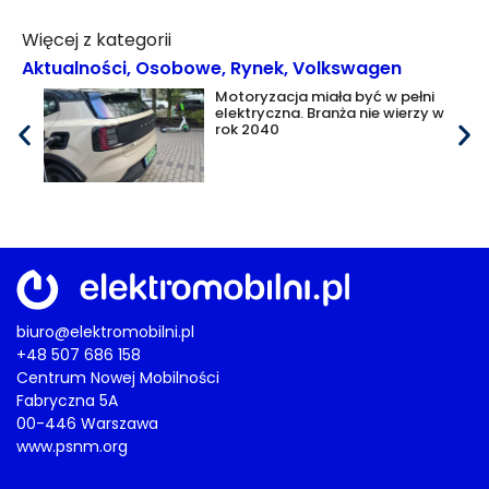
Więcej z kategorii
Aktualności
,
Osobowe
,
Rynek
,
Volkswagen
Motoryzacja miała być w pełni
elektryczna. Branża nie wierzy w
rok 2040
biuro@elektromobilni.pl
+48 507 686 158
Centrum Nowej Mobilności
Fabryczna 5A
00-446 Warszawa
www.psnm.org