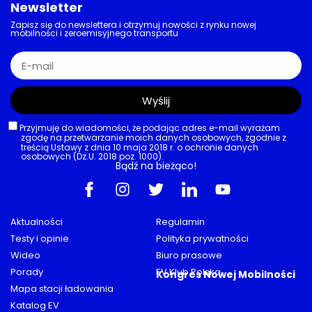
Newsletter
Zapisz się do newslettera i otrzymuj nowości z rynku nowej
mobilności i zeroemisyjnego transportu
Wyślij
Przyjmuję do wiadomości, że podając adres e-mail wyrażam
zgodę na przetwarzanie moich danych osobowych, zgodnie z
treścią Ustawy z dnia 10 maja 2018 r. o ochronie danych
osobowych (Dz.U. 2018 poz. 1000).
Bądź na bieżąco!
Aktualności
Regulamin
Testy i opinie
Polityka prywatności
Wideo
Biuro prasowe
Porady
EV Klub Polska
Kongres Nowej Mobilności
Mapa stacji ładowania
Katalog EV