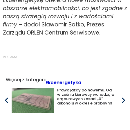
Ekoenergetykę otwiera nowe możliwości w
obszarze elektromobilności, co jest zgodne z
naszą strategią rozwoju i z wartościami
firmy
– dodał Sławomir Batko, Prezes
Zarządu ORLEN Centrum Serwisowe.
REKLAMA
Więcej z kategorii
Ekoenergetyka
Prawo jazdy po nowemu. Od
września kierowcy wchodzą w
erę surowych zasad. „0”
alkoholu w okresie próbnym!