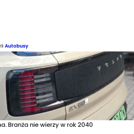
ii
Autobusy
a. Branża nie wierzy w rok 2040