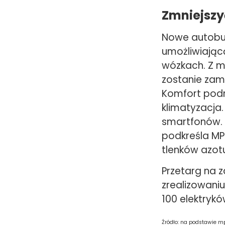
Zmniejszy
Nowe autobu
umożliwiając
wózkach. Z m
zostanie za
Komfort podr
klimatyzacja
smartfonów. 
podkreśla MPK
tlenków azot
Przetarg na 
zrealizowaniu
100 elektrykó
Źródło: na podstawie m