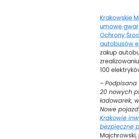
Krakowskie M
umowę gwaran
Ochrony Środ
autobusów el
zakup autobu
zrealizowaniu
100 elektrykó
–
Podpisana 
20 nowych p
ładowarek, w
Nowe pojazdy
Krakowie inw
bezpieczne p
Majchrowski,