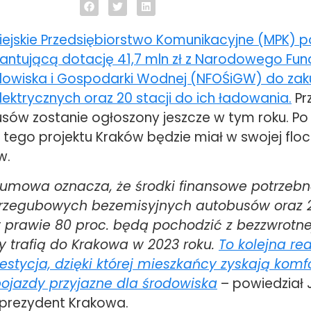
iejskie Przedsiębiorstwo Komunikacyjne (MPK) 
tującą dotację 41,7 mln zł z Narodowego Fun
owiska i Gospodarki Wodnej (NFOŚiGW) do zak
ektrycznych oraz 20 stacji do ich ładowania.
Pr
sów zostanie ogłoszony jeszcze w tym roku. Po
 tego projektu Kraków będzie miał w swojej flo
w.
umowa oznacza, że środki finansowe potrzeb
rzegubowych bezemisyjnych autobusów oraz 
 prawie 80 proc. będą pochodzić z bezzwrotnej
 trafią do Krakowa w 2023 roku.
To kolejna re
estycja, dzięki której mieszkańcy zyskają komf
ojazdy przyjazne dla środowiska
– powiedział 
 prezydent Krakowa.