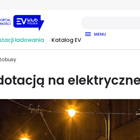
MENU
tacji ładowania
Katalog EV
utobusy
dotacją na elektryczn