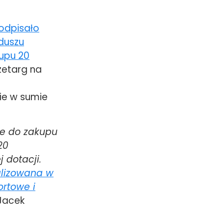
podpisało
duszu
upu 20
zetarg na
cie w sumie
ne do zakupu
20
 dotacji.
alizowana w
ortowe i
Jacek