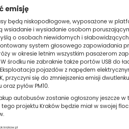
ć emisję
sy będą niskopodłogowe, wyposażone w plat
ą wsiadanie i wysiadanie osobom poruszającym
yślą o osobach niewidomych i słabowidzącyc
montowany system głosowego zapowiadania pr
óży w okresie letnim wszystkim pasażerom za
. W środku nie zabraknie także portów USB do ł
Eksploatacja pojazdów z napędem elektryczny
, przyczyni się do zmniejszenia emisji dwutlenk
u oraz pyłów PM10.
zakup autobusów zostanie ogłoszony jeszcze w 
 tego projektu Kraków będzie miał w swojej flo
w.
pk.krakow.pl