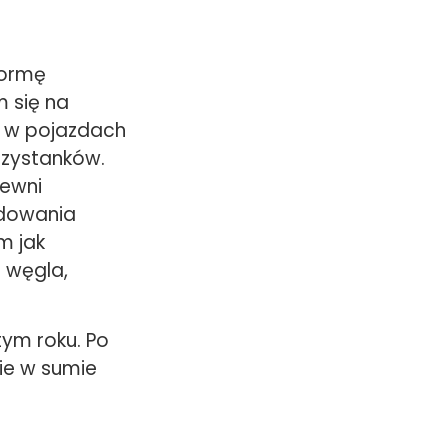
formę
 się na
h w pojazdach
zystanków.
pewni
adowania
m jak
u węgla,
tym roku. Po
cie w sumie