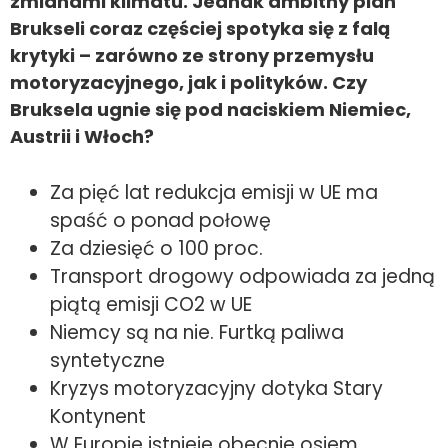
zmianami klimatu. Jednak ambitny plan
Brukseli coraz częściej spotyka się z falą
krytyki – zarówno ze strony przemysłu
motoryzacyjnego, jak i polityków. Czy
Bruksela ugnie się pod naciskiem Niemiec,
Austrii i Włoch?
Za pięć lat redukcja emisji w UE ma
spaść o ponad połowę
Za dziesięć o 100 proc.
Transport drogowy odpowiada za jedną
piątą emisji CO2 w UE
Niemcy są na nie. Furtką paliwa
syntetyczne
Kryzys motoryzacyjny dotyka Stary
Kontynent
W Europie istnieje obecnie osiem