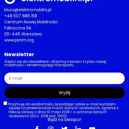
biuro@elektromobilni.pl
+48 507 686 158
Centrum Nowej Mobilności
Fabryczna 5A
00-446 Warszawa
www.psnm.org
Newsletter
Zapisz się do newslettera i otrzymuj nowości z rynku nowej
mobilności i zeroemisyjnego transportu
Wyślij
Przyjmuję do wiadomości, że podając adres e-mail wyrażam
zgodę na przetwarzanie moich danych osobowych, zgodnie z
treścią Ustawy z dnia 10 maja 2018 r. o ochronie danych
osobowych (Dz.U. 2018 poz. 1000).
Bądź na bieżąco!