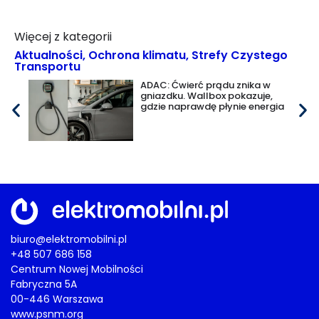
Więcej z kategorii
Aktualności
,
Ochrona klimatu
,
Strefy Czystego
Transportu
ADAC: Ćwierć prądu znika w
gniazdku. Wallbox pokazuje,
gdzie naprawdę płynie energia
biuro@elektromobilni.pl
+48 507 686 158
Centrum Nowej Mobilności
Fabryczna 5A
00-446 Warszawa
www.psnm.org