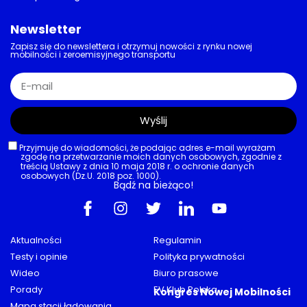
Newsletter
Zapisz się do newslettera i otrzymuj nowości z rynku nowej
mobilności i zeroemisyjnego transportu
Wyślij
Przyjmuję do wiadomości, że podając adres e-mail wyrażam
zgodę na przetwarzanie moich danych osobowych, zgodnie z
treścią Ustawy z dnia 10 maja 2018 r. o ochronie danych
osobowych (Dz.U. 2018 poz. 1000).
Bądź na bieżąco!
Aktualności
Regulamin
Testy i opinie
Polityka prywatności
Wideo
Biuro prasowe
Porady
EV Klub Polska
Kongres Nowej Mobilności
Mapa stacji ładowania