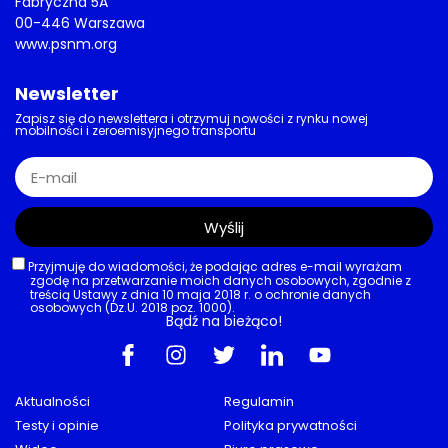
Fabryczna 5A
00-446 Warszawa
www.psnm.org
Newsletter
Zapisz się do newslettera i otrzymuj nowości z rynku nowej
mobilności i zeroemisyjnego transportu
Wyślij
Przyjmuję do wiadomości, że podając adres e-mail wyrażam
zgodę na przetwarzanie moich danych osobowych, zgodnie z
treścią Ustawy z dnia 10 maja 2018 r. o ochronie danych
osobowych (Dz.U. 2018 poz. 1000).
Bądź na bieżąco!
Aktualności
Regulamin
Testy i opinie
Polityka prywatności