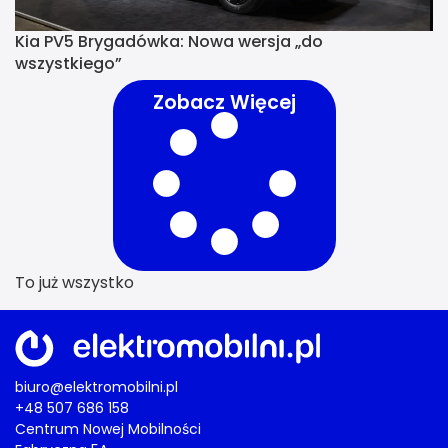
Kia PV5 Brygadówka: Nowa wersja „do
wszystkiego”
Zobacz Więcej
To już wszystko
biuro@elektromobilni.pl
+48 507 686 158
Centrum Nowej Mobilności