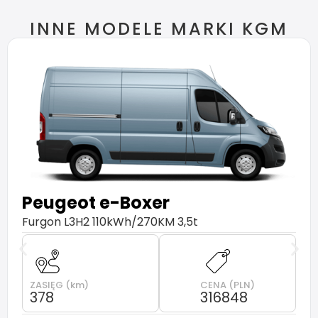
INNE MODELE MARKI KGM
Peugeot
e-Boxer
Furgon L3H2 110kWh/270KM 3,5t
ZASIĘG (km)
CENA (PLN)
378
316848