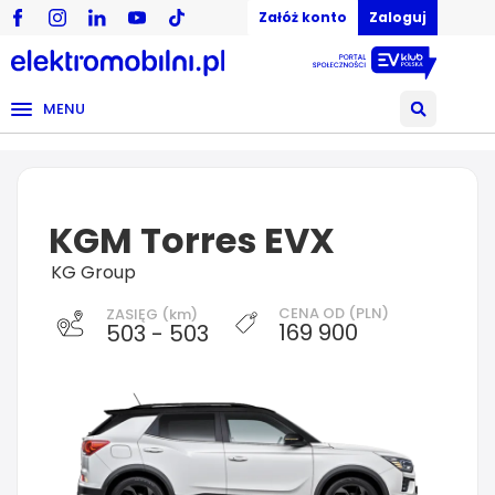
Załóż konto
Zaloguj
MENU
KGM Torres EVX
KG Group
CENA OD (PLN)
ZASIĘG (km)
169 900
503 - 503