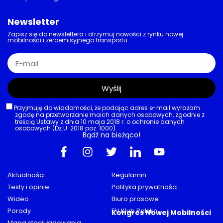
Newsletter
Zapisz się do newslettera i otrzymuj nowości z rynku nowej
mobilności i zeroemisyjnego transportu
Wyślij
Przyjmuję do wiadomości, że podając adres e-mail wyrażam
zgodę na przetwarzanie moich danych osobowych, zgodnie z
treścią Ustawy z dnia 10 maja 2018 r. o ochronie danych
osobowych (Dz.U. 2018 poz. 1000).
Bądź na bieżąco!
Aktualności
Regulamin
Testy i opinie
Polityka prywatności
Wideo
Biuro prasowe
Porady
EV Klub Polska
Kongres Nowej Mobilności
Mapa stacji ładowania