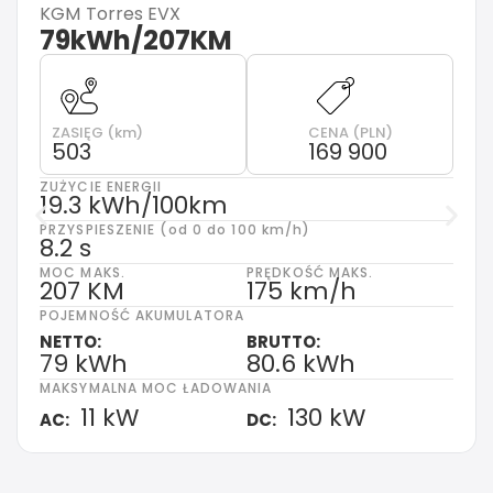
KGM
Torres EVX
79kWh/207KM
ZASIĘG (km)
CENA (PLN)
503
169 900
ZUŻYCIE ENERGII
19.3 kWh/100km
PRZYSPIESZENIE (od 0 do 100 km/h)
8.2 s
MOC MAKS.
PRĘDKOŚĆ MAKS.
207 KM
175 km/h
POJEMNOŚĆ AKUMULATORA
NETTO:
BRUTTO:
79 kWh
80.6 kWh
MAKSYMALNA MOC ŁADOWANIA
11 kW
130 kW
AC:
DC: