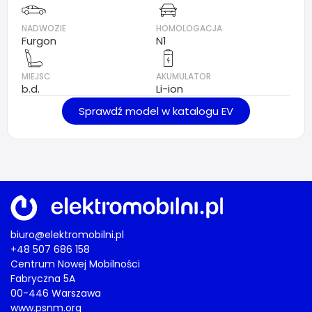
NADWOZIE
HOMOLOGACJA
Furgon
N1
MIEJSC
AKUMULATOR
b.d.
Li-ion
Sprawdź model w katalogu EV
biuro@elektromobilni.pl
+48 507 686 158
Centrum Nowej Mobilności
Fabryczna 5A
00-446 Warszawa
www.psnm.org