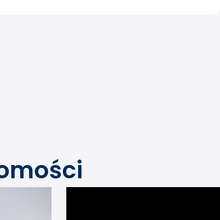
V
domości