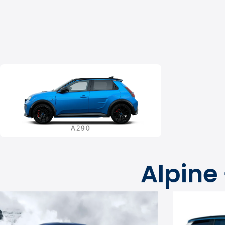
A290
Alpine