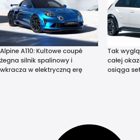
Alpine A110: Kultowe coupé
Tak wyglą
żegna silnik spalinowy i
całej okaz
wkracza w elektryczną erę
osiąga set