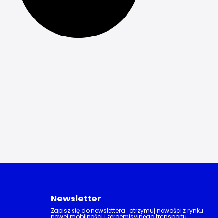
Newsletter
Zapisz się do newslettera i otrzymuj nowości z rynku
nowej mobilności i zeroemisyjnego transportu