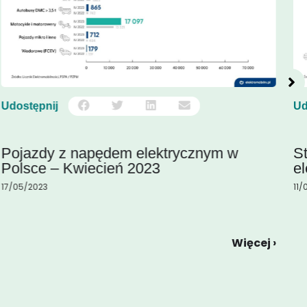
Udostępnij
Ud
Pojazdy z napędem elektrycznym w
S
Polsce – Kwiecień 2023
el
17/05/2023
11/
Więcej ›