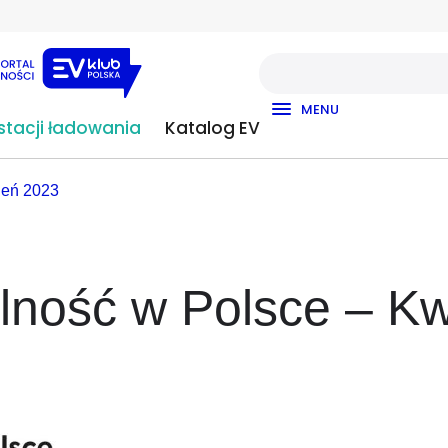
MENU
tacji ładowania
Katalog EV
ień 2023
lność w Polsce – K