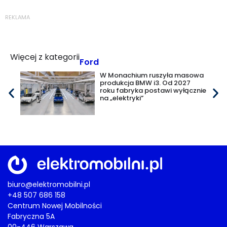
REKLAMA
Więcej z kategorii
Ford
W Monachium ruszyła masowa
produkcja BMW i3. Od 2027
roku fabryka postawi wyłącznie
na „elektryki”
biuro@elektromobilni.pl
+48 507 686 158
Centrum Nowej Mobilności
Fabryczna 5A
00-446 Warszawa