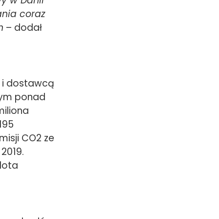
y w Danii
nia coraz
h
– dodał
m i dostawcą
cym ponad
miliona
195
misji CO2 ze
 2019.
lota