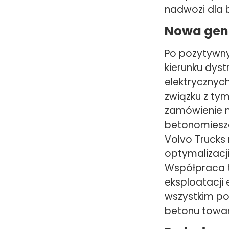
nadwozi dla 
Nowa gen
Po pozytywnyc
kierunku dys
elektrycznyc
związku z tym
zamówienie n
betonomiesza
Volvo Trucks
optymalizacj
Współpraca t
eksploatacji
wszystkim p
betonu towa