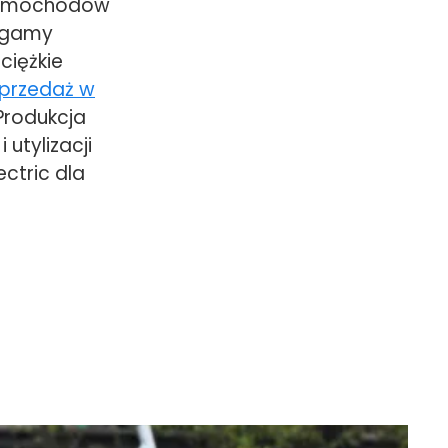
 samochodów
j gamy
 ciężkie
przedaż w
rodukcja
 utylizacji
ctric dla