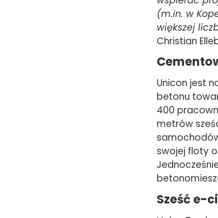
wspierać pr
(m.in. w Ko
większej lic
Christian Elle
Cementow
Unicon jest 
betonu towar
400 pracownik
metrów sześc
samochodów c
swojej floty 
Jednocześnie,
betonomiesza
Sześć e-c