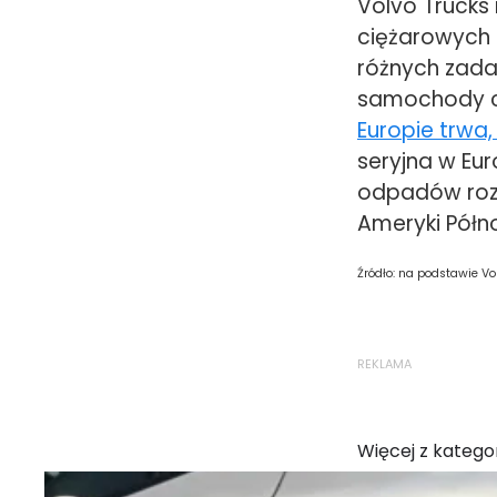
Volvo Trucks
ciężarowych 
różnych zad
samochody ci
Europie trwa,
seryjna w Euro
odpadów rozpo
Ameryki Półno
Źródło: na podstawie Vo
REKLAMA
Więcej z kategor