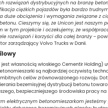
ch rozwiązań dystrybucyjnych na branżę beto
ryfikacja ciężkich pojazdów była bardzo trud
a duże obciążenia i wymagania związane z c
etonu. Cieszymy się, że Unicon jest naszym 
m w tym projekcie i oczekujemy, że współprac
ele rozwiązań i korzyści dla całej branży
– powi
ktor zarządzający Volvo Trucks w Danii.
ilowy
a jest własnością włoskiego Cementir Holding) 
betonomieszarki są najbardziej oczywistą techno
ambitnych celów zrównoważonego rozwoju. Dot
erania bezemisyjnej dystrybucji betonu towarow
pszego, bezpieczniejszego środowiska pracy n
ym elektrycznym betonomieszarkom jesteśmy 