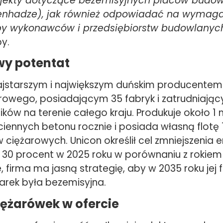
ojekty dotyczące bezemisyjnych placów budow
penhadze), jak również odpowiadać na wymaga
zby wykonawców i przedsiębiorstw budowlanyc
by.
y potentat
najstarszym i największym duńskim producente
owego, posiadającym 35 fabryk i zatrudniają
ów na terenie całego kraju. Produkuje około 1 
iennych betonu rocznie i posiada własną flotę 
iężarowych. Unicon określił cel zmniejszenia e
o 30 procent w 2025 roku w porównaniu z rokiem
 firma ma jasną strategię, aby w 2035 roku jej f
rek była bezemisyjna.
iężarówek w ofercie