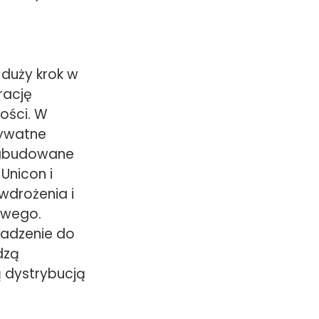
 duży krok w
rację
ości. W
rywatne
 zabudowane
Unicon i
wdrożenia i
owego.
wadzenie do
dzą
 dystrybucją