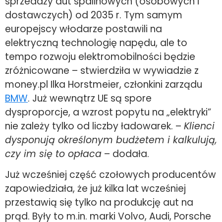
sprzedaży aut spalinowych (osobowych i
dostawczych) od 2035 r. Tym samym
europejscy włodarze postawili na
elektryczną technologię napędu, ale to
tempo rozwoju elektromobilności będzie
zróżnicowane – stwierdziła w wywiadzie z
money.pl Ilka Horstmeier, członkini zarządu
BMW
. Już wewnątrz UE są spore
dysproporcje, a wzrost popytu na „elektryki”
nie zależy tylko od liczby ładowarek. –
Klienci
dysponują określonym budżetem i kalkulują,
czy im się to opłaca
– dodała.
Już wcześniej część czołowych producentów
zapowiedziała, że już kilka lat wcześniej
przestawią się tylko na produkcję aut na
prąd. Były to m.in. marki Volvo, Audi, Porsche