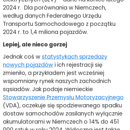
2024 r. Dla porównania w Niemczech,
według danych Federalnego Urzędu
Transportu Samochodowego z początku
2024 r. to 1,4 miliona pojazdów.
Lepiej, ale nieco gorzej
Jednak coś w
statystykach sprzedaży
nowych pojazdów
i ich rejestracji się
zmieniło, a przykładem jest wcześniej
wspomniany rynek naszych zachodnich
sąsiadów. Jak podaje niemieckie
Stowarzyszenie Przemysłu Motoryzacyjnego
(VDA), oczekuje się spodziewanego spadku
dostaw samochodów zasilanych wyłącznie
akumulatorami w Niemczech o 14% do 451
000 sztuk w roku 2024. Widoczna jest także