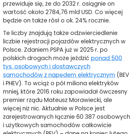
przewiduje się, że do 2032 r. osiągnie on
wartość około 2784,76 mld USD. Co więcej
będzie on także rósł o ok. 24% rocznie.
Te liczby znajdują także odzwierciedlenie
liczbie rejestracji pojazdów elektrycznych w
Polsce. Zdaniem PSPA już w 2025 r. po
polskich drogach może jeździć
ponad 500
tys. osobowych i dostawczych
samochodów z napędem elektrycznym
(BEV
i PHEV). To wciąż o pół miliona elektryków
mniej, które 2016 roku zapowiadał ówczesny
premier rządu Mateusz Morawiecki, ale
więcej niż nic. Aktualnie w Polsce jest
zarejestrowanych łącznie 60 387 osobowych
i użytkowych samochodów całkowicie
elektrycznych (BEV) – dane na koniec lutego