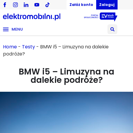
Załóż konto
Zaloguj
MENU
Home
-
Testy
-
BMW i5 – Limuzyna na dalekie
podróże?
BMW i5 – Limuzyna na
dalekie podróże?