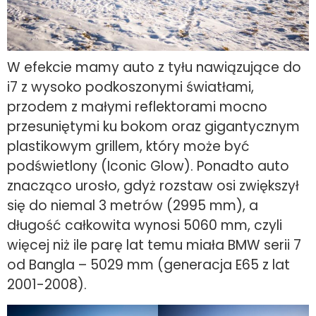
W efekcie mamy auto z tyłu nawiązujące do
i7 z wysoko podkoszonymi światłami,
przodem z małymi reflektorami mocno
przesuniętymi ku bokom oraz gigantycznym
plastikowym grillem, który może być
podświetlony (Iconic Glow). Ponadto auto
znacząco urosło, gdyż rozstaw osi zwiększył
się do niemal 3 metrów (2995 mm), a
długość całkowita wynosi 5060 mm, czyli
więcej niż ile parę lat temu miała BMW serii 7
od Bangla – 5029 mm (generacja E65 z lat
2001-2008).