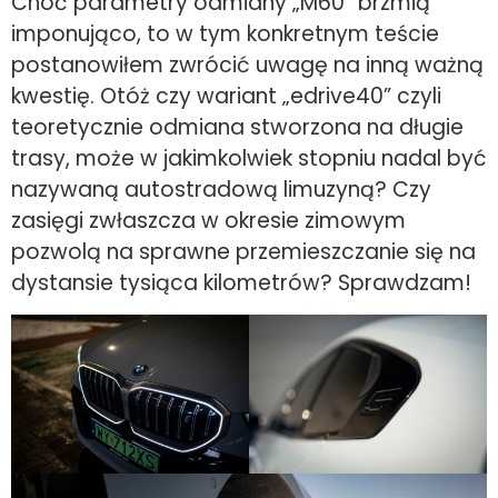
Choć parametry odmiany „M60” brzmią
imponująco, to w tym konkretnym teście
postanowiłem zwrócić uwagę na inną ważną
kwestię. Otóż czy wariant „edrive40” czyli
teoretycznie odmiana stworzona na długie
trasy, może w jakimkolwiek stopniu nadal być
nazywaną autostradową limuzyną? Czy
zasięgi zwłaszcza w okresie zimowym
pozwolą na sprawne przemieszczanie się na
dystansie tysiąca kilometrów? Sprawdzam!