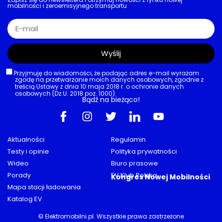
mobilności i zeroemisyjnego transportu
Wyślij
Przyjmuję do wiadomości, że podając adres e-mail wyrażam
zgodę na przetwarzanie moich danych osobowych, zgodnie z
treścią Ustawy z dnia 10 maja 2018 r. o ochronie danych
osobowych (Dz.U. 2018 poz. 1000).
Bądź na bieżąco!
Aktualności
Regulamin
Testy i opinie
Polityka prywatności
Wideo
Biuro prasowe
Porady
EV Klub Polska
Kongres Nowej Mobilności
Mapa stacji ładowania
Katalog EV
© Elektromobilni.pl. Wszystkie prawa zastrzeżone