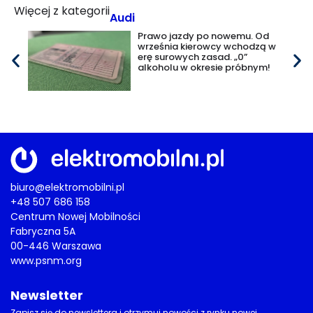
Więcej z kategorii
Audi
Prawo jazdy po nowemu. Od
września kierowcy wchodzą w
erę surowych zasad. „0”
alkoholu w okresie próbnym!
biuro@elektromobilni.pl
+48 507 686 158
Centrum Nowej Mobilności
Fabryczna 5A
00-446 Warszawa
www.psnm.org
Newsletter
Zapisz się do newslettera i otrzymuj nowości z rynku nowej