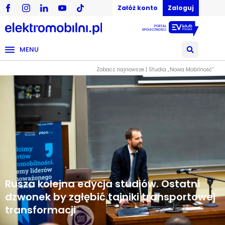
Załóż konto
Zaloguj
MENU
Zobacz najnowsze | Studia „Nowa Mobilność”
Rusza kolejna edycja studiów. Ostatni
dzwonek by zgłębić tajniki transportowej
transformacji