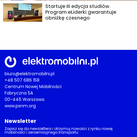
Startuje III edycja studiów.
Program eLiderki gwarantuje
obniżkę czesnego
biuro@elektromobilni.pl
+48 507 686 158
Centrum Nowej Mobilności
Fabryczna 5A
00-446 Warszawa
www.psnm.org
Newsletter
Zapisz się do newslettera i otrzymuj nowości z rynku nowej
mobilności i zeroemisyjnego transportu