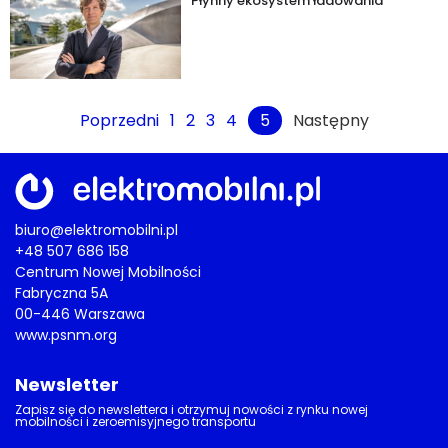
Płynny ekosystem ładowania
Poprzedni
1
2
3
4
5
Następny
biuro@elektromobilni.pl
+48 507 686 158
Centrum Nowej Mobilności
Fabryczna 5A
00-446 Warszawa
www.psnm.org
Newsletter
Zapisz się do newslettera i otrzymuj nowości z rynku nowej
mobilności i zeroemisyjnego transportu