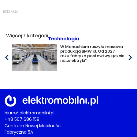
REKLAMA
Więcej z kategorii
Technologia
W Monachium ruszyła masowa
produkcja BMW i3. Od 2027
roku fabryka postawi wyłącznie
na „elektryki”
biuro@elektromobilni.pl
+48 507 686 158
Centrum Nowej Mobilności
Fabryczna 5A