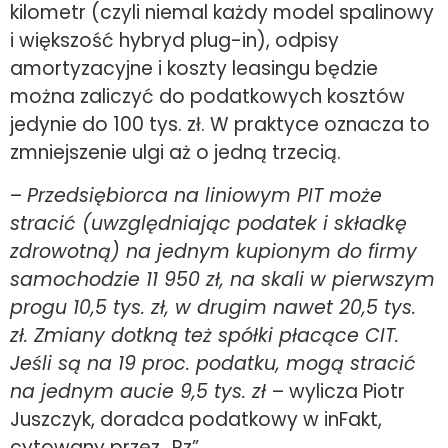
kilometr (czyli niemal każdy model spalinowy
i większość hybryd plug-in), odpisy
amortyzacyjne i koszty leasingu będzie
można zaliczyć do podatkowych kosztów
jedynie do 100 tys. zł. W praktyce oznacza to
zmniejszenie ulgi aż o jedną trzecią.
–
Przedsiębiorca na liniowym PIT może
stracić (uwzględniając podatek i składkę
zdrowotną) na jednym kupionym do firmy
samochodzie 11 950 zł, na skali w pierwszym
progu 10,5 tys. zł, w drugim nawet 20,5 tys.
zł. Zmiany dotkną też spółki płacące CIT.
Jeśli są na 19 proc. podatku, mogą stracić
na jednym aucie 9,5 tys. zł
– wylicza Piotr
Juszczyk, doradca podatkowy w inFakt,
cytowany przez „Rz”.