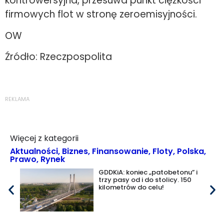
kontrowersyjna, przesuwa punkt ciężkości
firmowych flot w stronę zeroemisyjności.
OW
Źródło: Rzeczpospolita
REKLAMA
Więcej z kategorii
Aktualności
,
Biznes
,
Finansowanie
,
Floty
,
Polska
,
Prawo
,
Rynek
GDDKiA: koniec „patobetonu” i
trzy pasy od i do stolicy. 150
kilometrów do celu!