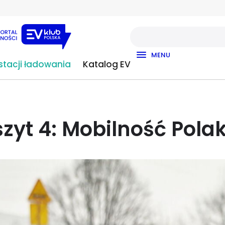
MENU
tacji ładowania
Katalog EV
szyt 4: Mobilność Pola