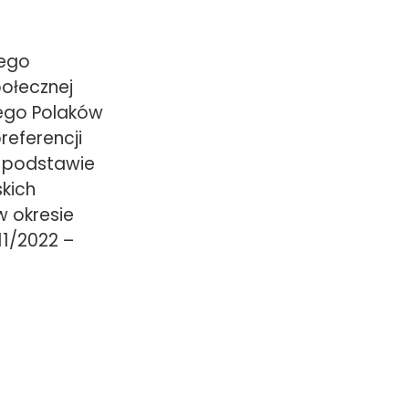
nego
połecznej
ego Polaków
eferencji
a podstawie
kich
w okresie
11/2022 –