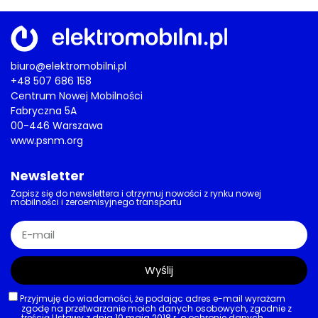
biuro@elektromobilni.pl
+48 507 686 158
Centrum Nowej Mobilności
Fabryczna 5A
00-446 Warszawa
www.psnm.org
Newsletter
Zapisz się do newslettera i otrzymuj nowości z rynku nowej
mobilności i zeroemisyjnego transportu
Wyślij
Przyjmuję do wiadomości, że podając adres e-mail wyrażam
zgodę na przetwarzanie moich danych osobowych, zgodnie z
treścią Ustawy z dnia 10 maja 2018 r. o ochronie danych