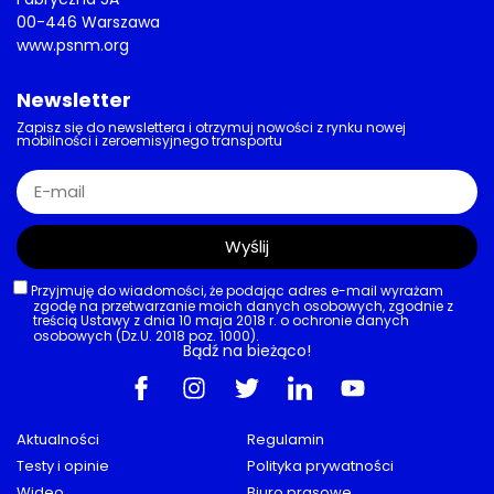
00-446 Warszawa
www.psnm.org
Newsletter
Zapisz się do newslettera i otrzymuj nowości z rynku nowej
mobilności i zeroemisyjnego transportu
Wyślij
Przyjmuję do wiadomości, że podając adres e-mail wyrażam
zgodę na przetwarzanie moich danych osobowych, zgodnie z
treścią Ustawy z dnia 10 maja 2018 r. o ochronie danych
osobowych (Dz.U. 2018 poz. 1000).
Bądź na bieżąco!
Aktualności
Regulamin
Testy i opinie
Polityka prywatności
Wideo
Biuro prasowe