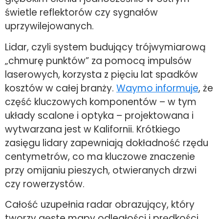
świetle reflektorów czy sygnałów
uprzywilejowanych.
Lidar, czyli system budujący trójwymiarową
„chmurę punktów” za pomocą impulsów
laserowych, korzysta z pięciu lat spadków
kosztów w całej branży.
Waymo informuje
, że
część kluczowych komponentów – w tym
układy scalone i optyka – projektowana i
wytwarzana jest w Kalifornii. Krótkiego
zasięgu lidary zapewniają dokładność rzędu
centymetrów, co ma kluczowe znaczenie
przy omijaniu pieszych, otwieranych drzwi
czy rowerzystów.
Całość uzupełnia radar obrazujący, który
tworzy gęste mapy odległości i prędkości