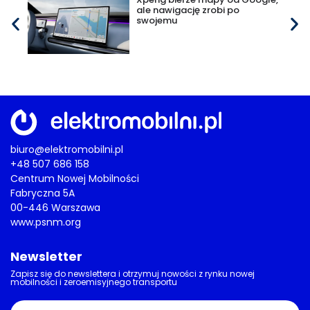
ale nawigację zrobi po
swojemu
biuro@elektromobilni.pl
+48 507 686 158
Centrum Nowej Mobilności
Fabryczna 5A
00-446 Warszawa
www.psnm.org
Newsletter
Zapisz się do newslettera i otrzymuj nowości z rynku nowej
mobilności i zeroemisyjnego transportu