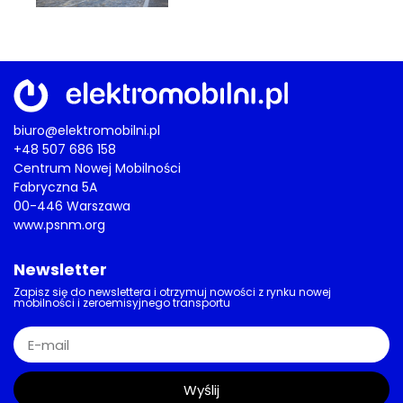
biuro@elektromobilni.pl
+48 507 686 158
Centrum Nowej Mobilności
Fabryczna 5A
00-446 Warszawa
www.psnm.org
Newsletter
Zapisz się do newslettera i otrzymuj nowości z rynku nowej
mobilności i zeroemisyjnego transportu
Wyślij