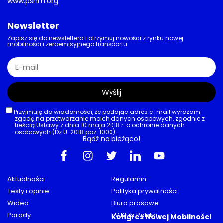
www.psnm.org
Newsletter
Zapisz się do newslettera i otrzymuj nowości z rynku nowej
mobilności i zeroemisyjnego transportu
Wyślij
Przyjmuję do wiadomości, że podając adres e-mail wyrażam
zgodę na przetwarzanie moich danych osobowych, zgodnie z
treścią Ustawy z dnia 10 maja 2018 r. o ochronie danych
osobowych (Dz.U. 2018 poz. 1000).
Bądź na bieżąco!
Aktualności
Regulamin
Testy i opinie
Polityka prywatności
Wideo
Biuro prasowe
Porady
EV Klub Polska
Kongres Nowej Mobilności