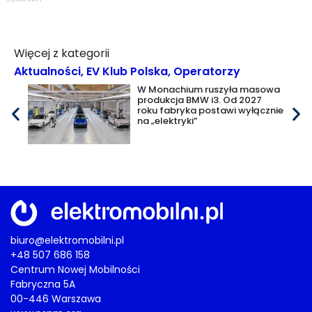
Więcej z kategorii
Aktualności
,
EV Klub Polska
,
Operatorzy
W Monachium ruszyła masowa
produkcja BMW i3. Od 2027
roku fabryka postawi wyłącznie
na „elektryki”
biuro@elektromobilni.pl
+48 507 686 158
Centrum Nowej Mobilności
Fabryczna 5A
00-446 Warszawa