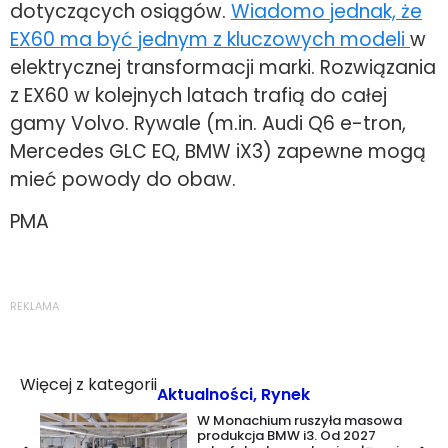
dotyczących osiągów.
Wiadomo jednak, że
EX60 ma być jednym z kluczowych modeli
w
elektrycznej transformacji marki. Rozwiązania
z EX60 w kolejnych latach trafią do całej
gamy Volvo. Rywale (m.in. Audi Q6 e-tron,
Mercedes GLC EQ, BMW iX3) zapewne mogą
mieć powody do obaw.
PMA
REKLAMA
Więcej z kategorii
Aktualności
,
Rynek
W Monachium ruszyła masowa
produkcja BMW i3. Od 2027