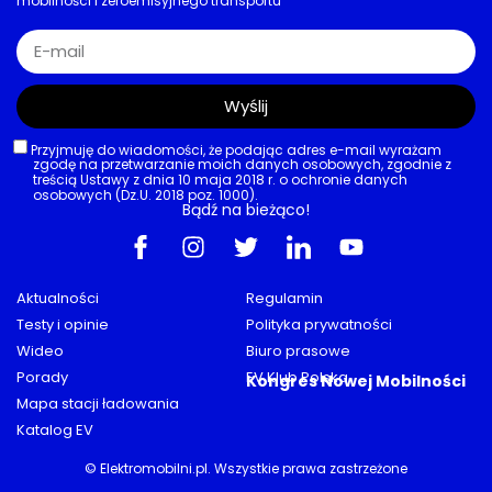
mobilności i zeroemisyjnego transportu
Wyślij
Przyjmuję do wiadomości, że podając adres e-mail wyrażam
zgodę na przetwarzanie moich danych osobowych, zgodnie z
treścią Ustawy z dnia 10 maja 2018 r. o ochronie danych
osobowych (Dz.U. 2018 poz. 1000).
Bądź na bieżąco!
Aktualności
Regulamin
Testy i opinie
Polityka prywatności
Wideo
Biuro prasowe
Porady
EV Klub Polska
Kongres Nowej Mobilności
Mapa stacji ładowania
Katalog EV
© Elektromobilni.pl. Wszystkie prawa zastrzeżone