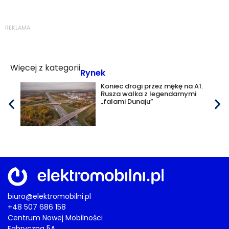
REKLAMA
Więcej z kategorii
Rynek
Koniec drogi przez mękę na A1.
Rusza walka z legendarnymi
„falami Dunaju”
biuro@elektromobilni.pl
+48 507 686 158
Centrum Nowej Mobilności
Fabryczna 5A