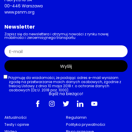
00-446 Warszawa
www.psnm.org
Newsletter
Zapisz się do newslettera i otrzymuj nowości z rynku nowej
mobilności i zeroemisyjnego transportu
Wyślij
Przyjmuję do wiadomości, że podając adres e-mail wyrażam
zgodę na przetwarzanie moich danych osobowych, zgodnie z
treścią Ustawy z dnia 10 maja 2018 r. o ochronie danych
osobowych (Dz.U. 2018 poz. 1000).
Bądź na bieżąco!
Aktualności
Regulamin
Testy i opinie
Polityka prywatności
Wideo
Biuro prasowe